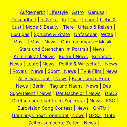
Aufgemerkt
|
Lifestyle
|
Astro
|
Genuss
|
Gesundheit
|
In & Out
|
In
|
Out
|
Leben
|
Liebe &
Lust
|
Mode & Beauty
|
Tiere
|
Urlaub & Reisen
|
Lustiges
|
Sprüche & Zitate
|
Unfassbar
|
Witze
|
Musik
|
Musik News
|
Ohrenschmaus – Musik-
Stars und Sternchen im Portrait
|
News
|
Kriminalität | News
|
Kultur | News
|
Kurioses |
News
|
Leute | News
|
Politik & Wirtschaft | News
|
Royals | News
|
Sport | News
|
TV & Film | News
|
Alles was zählt | News
|
Bauer sucht Frau |
News
|
Berlin – Tag und Nacht | News
|
Das
Supertalent | News
|
Der Bachelor | News
|
DSDS
| Deutschland sucht den Superstar | News
|
ESC |
Eurovision Song Contest | News
|
GNTM |
Germanys next Topmodel | News
|
GZSZ | Gute
Zeiten schlechte Zeiten | News
|