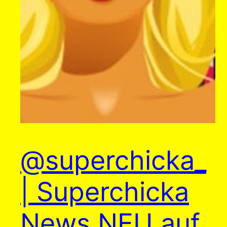
@superchicka_
| Superchicka
News NEU auf