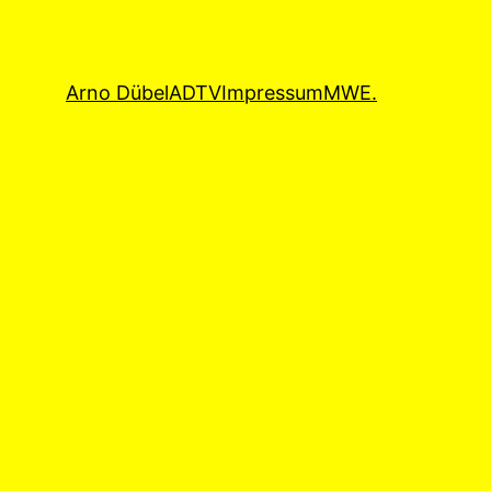
Arno Dübel
ADTV
Impressum
MWE.