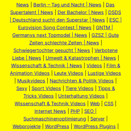
News
|
Berlin – Tag und Nacht | News
|
Das
Supertalent | News
|
Der Bachelor | News
|
DSDS
| Deutschland sucht den Superstar | News
|
ESC |
Eurovision Song Contest | News
|
GNTM |
Germanys next Topmodel | News
|
GZSZ | Gute
Zeiten schlechte Zeiten | News
|
Schwiegertochter gesucht | News
|
Verbotene
Liebe | News
|
Umwelt & Katastrophen | News
|
Wissenschaft & Technik | News
|
Videos
|
Film &
Animation Videos
|
Leute Videos
|
Lustige Videos
|
Musikvideos
|
Nachrichten & Politik Videos
|
Sexy
|
Sport Videos
|
Tiere Videos
|
Tipps &
Tricks Videos
|
Unterhaltung Videos
|
Wissenschaft & Technik Videos
|
Web
|
CSS
|
Internet News
|
PHP
|
SEO |
Suchmaschinenoptimierung
|
Server
|
Webprojekte
|
WordPress
|
WordPress Plugins
|