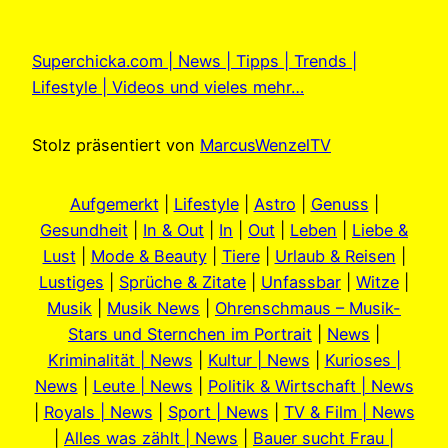
Superchicka.com | News | Tipps | Trends |
Lifestyle | Videos und vieles mehr…
Stolz präsentiert von
MarcusWenzelTV
Aufgemerkt
|
Lifestyle
|
Astro
|
Genuss
|
Gesundheit
|
In & Out
|
In
|
Out
|
Leben
|
Liebe &
Lust
|
Mode & Beauty
|
Tiere
|
Urlaub & Reisen
|
Lustiges
|
Sprüche & Zitate
|
Unfassbar
|
Witze
|
Musik
|
Musik News
|
Ohrenschmaus – Musik-
Stars und Sternchen im Portrait
|
News
|
Kriminalität | News
|
Kultur | News
|
Kurioses |
News
|
Leute | News
|
Politik & Wirtschaft | News
|
Royals | News
|
Sport | News
|
TV & Film | News
|
Alles was zählt | News
|
Bauer sucht Frau |