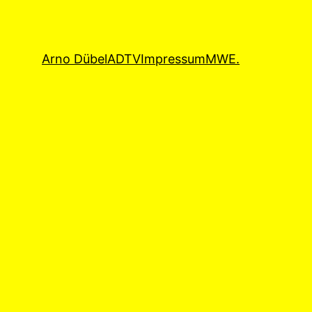
Arno Dübel
ADTV
Impressum
MWE.