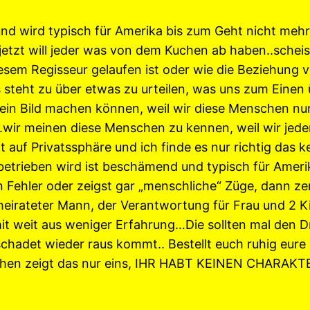
nd wird typisch für Amerika bis zum Geht nicht mehr 
jetzt will jeder was von dem Kuchen ab haben..scheiss
esem Regisseur gelaufen ist oder wie die Beziehung v
steht zu über etwas zu urteilen, was uns zum Einen 
ein Bild machen können, weil wir diese Menschen nunm
..wir meinen diese Menschen zu kennen, weil wir jede
t auf Privatssphäre und ich finde es nur richtig das k
betrieben wird ist beschämend und typisch für Amerika
 Fehler oder zeigst gar „menschliche“ Züge, dann zer
eirateter Mann, der Verantwortung für Frau und 2 Ki
mit weit aus weniger Erfahrung…Die sollten mal den D
eschadet wieder raus kommt.. Bestellt euch ruhig eure
achen zeigt das nur eins, IHR HABT KEINEN CHARAKTE