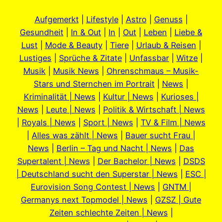
Aufgemerkt
|
Lifestyle
|
Astro
|
Genuss
|
Gesundheit
|
In & Out
|
In
|
Out
|
Leben
|
Liebe &
Lust
|
Mode & Beauty
|
Tiere
|
Urlaub & Reisen
|
Lustiges
|
Sprüche & Zitate
|
Unfassbar
|
Witze
|
Musik
|
Musik News
|
Ohrenschmaus – Musik-
Stars und Sternchen im Portrait
|
News
|
Kriminalität | News
|
Kultur | News
|
Kurioses |
News
|
Leute | News
|
Politik & Wirtschaft | News
|
Royals | News
|
Sport | News
|
TV & Film | News
|
Alles was zählt | News
|
Bauer sucht Frau |
News
|
Berlin – Tag und Nacht | News
|
Das
Supertalent | News
|
Der Bachelor | News
|
DSDS
| Deutschland sucht den Superstar | News
|
ESC |
Eurovision Song Contest | News
|
GNTM |
Germanys next Topmodel | News
|
GZSZ | Gute
Zeiten schlechte Zeiten | News
|