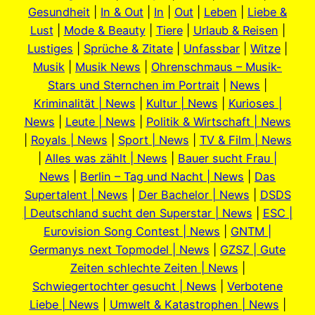
Gesundheit
|
In & Out
|
In
|
Out
|
Leben
|
Liebe &
Lust
|
Mode & Beauty
|
Tiere
|
Urlaub & Reisen
|
Lustiges
|
Sprüche & Zitate
|
Unfassbar
|
Witze
|
Musik
|
Musik News
|
Ohrenschmaus – Musik-
Stars und Sternchen im Portrait
|
News
|
Kriminalität | News
|
Kultur | News
|
Kurioses |
News
|
Leute | News
|
Politik & Wirtschaft | News
|
Royals | News
|
Sport | News
|
TV & Film | News
|
Alles was zählt | News
|
Bauer sucht Frau |
News
|
Berlin – Tag und Nacht | News
|
Das
Supertalent | News
|
Der Bachelor | News
|
DSDS
| Deutschland sucht den Superstar | News
|
ESC |
Eurovision Song Contest | News
|
GNTM |
Germanys next Topmodel | News
|
GZSZ | Gute
Zeiten schlechte Zeiten | News
|
Schwiegertochter gesucht | News
|
Verbotene
Liebe | News
|
Umwelt & Katastrophen | News
|