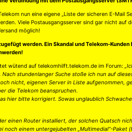
eine Verbindung mit dem Postausgangsserver (SMTP
elekom nun eine eigene „Liste der sicheren E-Mail Ser
den. Viele Postausgangsserver sind gar nicht auf de
Versand möglich!
nzugefügt werden. Ein Skandal und Telekom-Kunden 
chwerden!
stet wütend auf telekomhilft.telekom.de im Forum:
„I
tet. Nach stundenlanger Suche stoße ich nun auf die
noch nicht, eigenen Server in Liste aufgenommen, g
über die Telekom beanspruchen.
s hier bitte korrigiert. Sowas unglaublich Schwaches
er einen Router installiert, der solchen Quatsch nic
noch einem untergejubelten „Multimedial“-Paket (hi