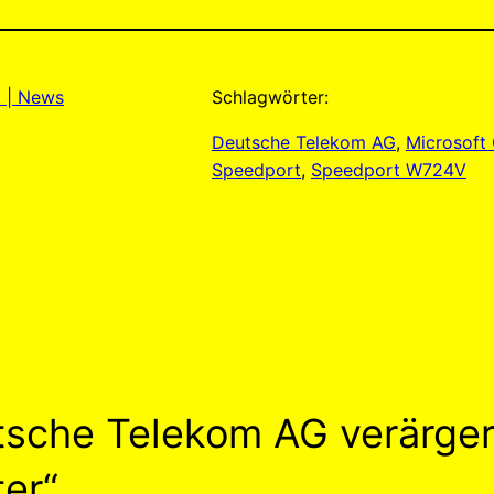
k | News
Schlagwörter:
Deutsche Telekom AG
, 
Microsoft
Speedport
, 
Speedport W724V
sche Telekom AG verärger
er“