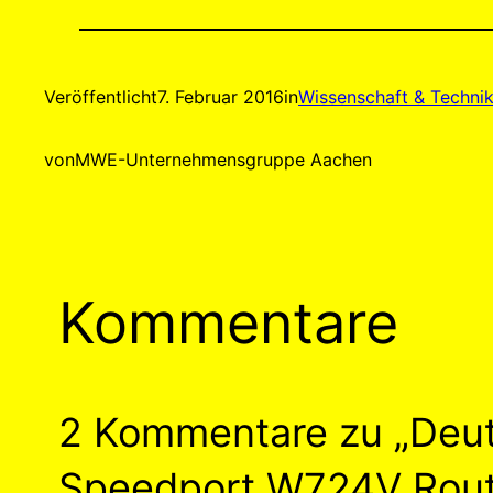
Veröffentlicht
7. Februar 2016
in
Wissenschaft & Techni
von
MWE-Unternehmensgruppe Aachen
Kommentare
2 Kommentare zu „Deut
Speedport W724V Rout