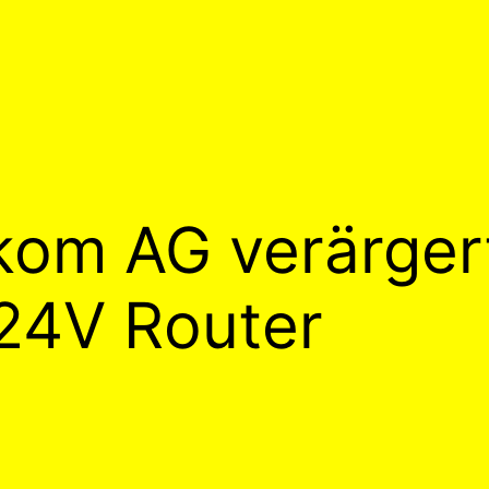
kom AG verärger
24V Router