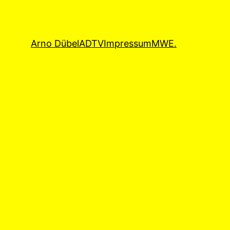
Arno Dübel
ADTV
Impressum
MWE.