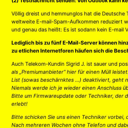
(2) Testnachricht senden: Von Outlook kann k
Völlig dreist und hemmunglos hat die Deutsche T
weltweite E-mail-Spam-Aufkommen reduziert wer
und genau das heißt: Es ist sodann kein E-mail 
Lediglich bis zu fünf E-Mail-Server können hi
zu etlichen Internetforen häufen sich die Bes
Auch Telekom-Kundin Sigrid J. ist sauer und po
als „Premiumanbieter“ hier für einen Müll leis
List (sowas beschärnktes …) deaktiviert, geht 
Niemals werde ich je wieder einen Anschluss 
Bitte um Firmwareupdate oder Techniker, der da
erlebt!
Bitte schicken Sie uns einen Techniker vorbei, d
Nach mehreren Wochen ohne Telefon und dabei 