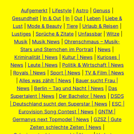
Aufgemerkt
|
Lifestyle
|
Astro
|
Genuss
|
Gesundheit
|
In & Out
|
In
|
Out
|
Leben
|
Liebe &
Lust
|
Mode & Beauty
|
Tiere
|
Urlaub & Reisen
|
Lustiges
|
Sprüche & Zitate
|
Unfassbar
|
Witze
|
Musik
|
Musik News
|
Ohrenschmaus – Musik-
Stars und Sternchen im Portrait
|
News
|
Kriminalität | News
|
Kultur | News
|
Kurioses |
News
|
Leute | News
|
Politik & Wirtschaft | News
|
Royals | News
|
Sport | News
|
TV & Film | News
|
Alles was zählt | News
|
Bauer sucht Frau |
News
|
Berlin – Tag und Nacht | News
|
Das
Supertalent | News
|
Der Bachelor | News
|
DSDS
| Deutschland sucht den Superstar | News
|
ESC |
Eurovision Song Contest | News
|
GNTM |
Germanys next Topmodel | News
|
GZSZ | Gute
Zeiten schlechte Zeiten | News
|