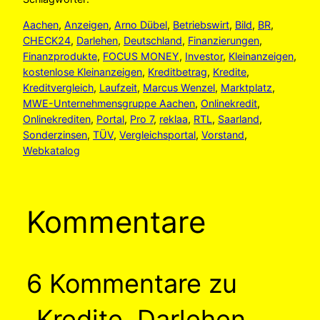
Aachen
, 
Anzeigen
, 
Arno Dübel
, 
Betriebswirt
, 
Bild
, 
BR
, 
CHECK24
, 
Darlehen
, 
Deutschland
, 
Finanzierungen
, 
Finanzprodukte
, 
FOCUS MONEY
, 
Investor
, 
Kleinanzeigen
, 
kostenlose Kleinanzeigen
, 
Kreditbetrag
, 
Kredite
, 
Kreditvergleich
, 
Laufzeit
, 
Marcus Wenzel
, 
Marktplatz
, 
MWE-Unternehmensgruppe Aachen
, 
Onlinekredit
, 
Onlinekrediten
, 
Portal
, 
Pro 7
, 
reklaa
, 
RTL
, 
Saarland
, 
Sonderzinsen
, 
TÜV
, 
Vergleichsportal
, 
Vorstand
, 
Webkatalog
Kommentare
6 Kommentare zu
„Kredite, Darlehen,