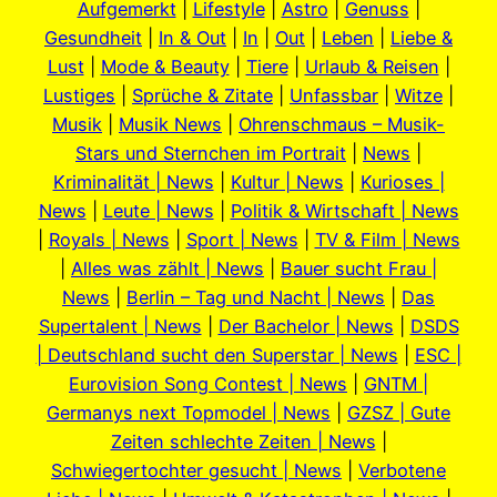
Aufgemerkt
|
Lifestyle
|
Astro
|
Genuss
|
Gesundheit
|
In & Out
|
In
|
Out
|
Leben
|
Liebe &
Lust
|
Mode & Beauty
|
Tiere
|
Urlaub & Reisen
|
Lustiges
|
Sprüche & Zitate
|
Unfassbar
|
Witze
|
Musik
|
Musik News
|
Ohrenschmaus – Musik-
Stars und Sternchen im Portrait
|
News
|
Kriminalität | News
|
Kultur | News
|
Kurioses |
News
|
Leute | News
|
Politik & Wirtschaft | News
|
Royals | News
|
Sport | News
|
TV & Film | News
|
Alles was zählt | News
|
Bauer sucht Frau |
News
|
Berlin – Tag und Nacht | News
|
Das
Supertalent | News
|
Der Bachelor | News
|
DSDS
| Deutschland sucht den Superstar | News
|
ESC |
Eurovision Song Contest | News
|
GNTM |
Germanys next Topmodel | News
|
GZSZ | Gute
Zeiten schlechte Zeiten | News
|
Schwiegertochter gesucht | News
|
Verbotene