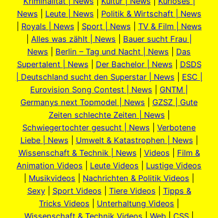
Kriminalität | News
|
Kultur | News
|
Kurioses |
News
|
Leute | News
|
Politik & Wirtschaft | News
|
Royals | News
|
Sport | News
|
TV & Film | News
|
Alles was zählt | News
|
Bauer sucht Frau |
News
|
Berlin – Tag und Nacht | News
|
Das
Supertalent | News
|
Der Bachelor | News
|
DSDS
| Deutschland sucht den Superstar | News
|
ESC |
Eurovision Song Contest | News
|
GNTM |
Germanys next Topmodel | News
|
GZSZ | Gute
Zeiten schlechte Zeiten | News
|
Schwiegertochter gesucht | News
|
Verbotene
Liebe | News
|
Umwelt & Katastrophen | News
|
Wissenschaft & Technik | News
|
Videos
|
Film &
Animation Videos
|
Leute Videos
|
Lustige Videos
|
Musikvideos
|
Nachrichten & Politik Videos
|
Sexy
|
Sport Videos
|
Tiere Videos
|
Tipps &
Tricks Videos
|
Unterhaltung Videos
|
Wissenschaft & Technik Videos
|
Web
|
CSS
|