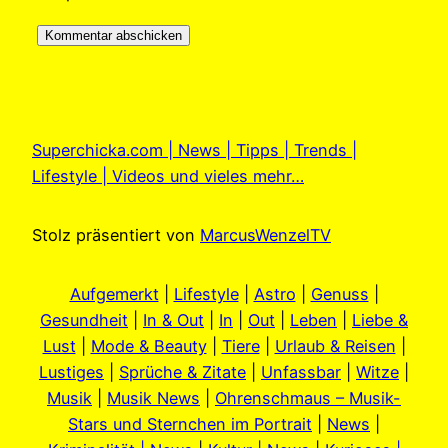
Superchicka.com | News | Tipps | Trends |
Lifestyle | Videos und vieles mehr…
Stolz präsentiert von
MarcusWenzelTV
Aufgemerkt
|
Lifestyle
|
Astro
|
Genuss
|
Gesundheit
|
In & Out
|
In
|
Out
|
Leben
|
Liebe &
Lust
|
Mode & Beauty
|
Tiere
|
Urlaub & Reisen
|
Lustiges
|
Sprüche & Zitate
|
Unfassbar
|
Witze
|
Musik
|
Musik News
|
Ohrenschmaus – Musik-
Stars und Sternchen im Portrait
|
News
|