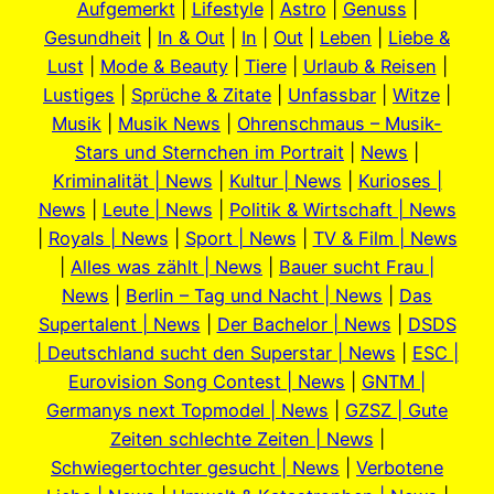
Aufgemerkt
|
Lifestyle
|
Astro
|
Genuss
|
Gesundheit
|
In & Out
|
In
|
Out
|
Leben
|
Liebe &
Lust
|
Mode & Beauty
|
Tiere
|
Urlaub & Reisen
|
Lustiges
|
Sprüche & Zitate
|
Unfassbar
|
Witze
|
Musik
|
Musik News
|
Ohrenschmaus – Musik-
Stars und Sternchen im Portrait
|
News
|
Kriminalität | News
|
Kultur | News
|
Kurioses |
News
|
Leute | News
|
Politik & Wirtschaft | News
|
Royals | News
|
Sport | News
|
TV & Film | News
|
Alles was zählt | News
|
Bauer sucht Frau |
News
|
Berlin – Tag und Nacht | News
|
Das
Supertalent | News
|
Der Bachelor | News
|
DSDS
| Deutschland sucht den Superstar | News
|
ESC |
Eurovision Song Contest | News
|
GNTM |
Germanys next Topmodel | News
|
GZSZ | Gute
Zeiten schlechte Zeiten | News
|
Schwiegertochter gesucht | News
|
Verbotene