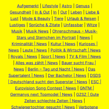
Aufgemerkt
|
Lifestyle
|
Astro
|
Genuss
|
Gesundheit
|
In & Out
|
In
|
Out
|
Leben
|
Liebe &
Lust
|
Mode & Beauty
|
Tiere
|
Urlaub & Reisen
|
Lustiges
|
Sprüche & Zitate
|
Unfassbar
|
Witze
|
Musik
|
Musik News
|
Ohrenschmaus – Musik-
Stars und Sternchen im Portrait
|
News
|
Kriminalität | News
|
Kultur | News
|
Kurioses |
News
|
Leute | News
|
Politik & Wirtschaft | News
|
Royals | News
|
Sport | News
|
TV & Film | News
|
Alles was zählt | News
|
Bauer sucht Frau |
News
|
Berlin – Tag und Nacht | News
|
Das
Supertalent | News
|
Der Bachelor | News
|
DSDS
| Deutschland sucht den Superstar | News
|
ESC |
Eurovision Song Contest | News
|
GNTM |
Germanys next Topmodel | News
|
GZSZ | Gute
Zeiten schlechte Zeiten | News
|
Schwiegertochter gesucht | News
|
Verbotene