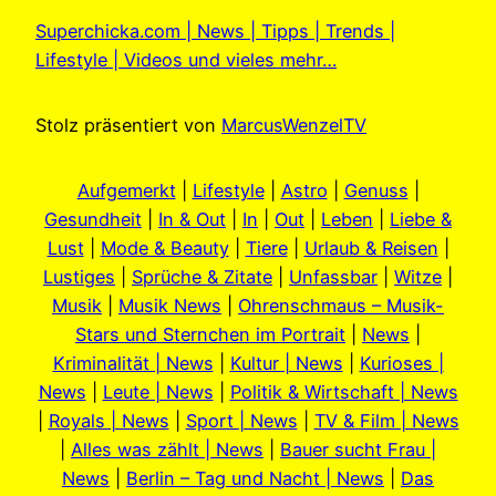
Superchicka.com | News | Tipps | Trends |
Lifestyle | Videos und vieles mehr…
Stolz präsentiert von
MarcusWenzelTV
Aufgemerkt
|
Lifestyle
|
Astro
|
Genuss
|
Gesundheit
|
In & Out
|
In
|
Out
|
Leben
|
Liebe &
Lust
|
Mode & Beauty
|
Tiere
|
Urlaub & Reisen
|
Lustiges
|
Sprüche & Zitate
|
Unfassbar
|
Witze
|
Musik
|
Musik News
|
Ohrenschmaus – Musik-
Stars und Sternchen im Portrait
|
News
|
Kriminalität | News
|
Kultur | News
|
Kurioses |
News
|
Leute | News
|
Politik & Wirtschaft | News
|
Royals | News
|
Sport | News
|
TV & Film | News
|
Alles was zählt | News
|
Bauer sucht Frau |
News
|
Berlin – Tag und Nacht | News
|
Das