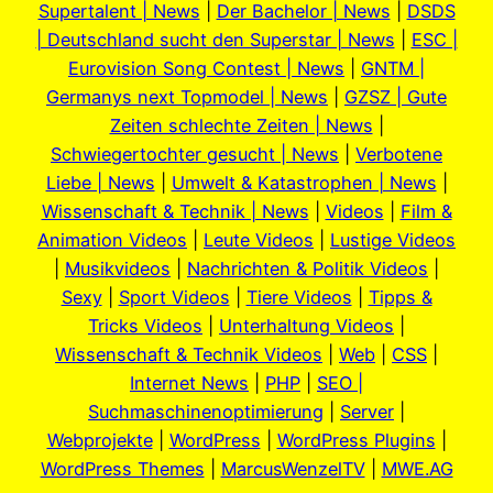
Supertalent | News
|
Der Bachelor | News
|
DSDS
| Deutschland sucht den Superstar | News
|
ESC |
Eurovision Song Contest | News
|
GNTM |
Germanys next Topmodel | News
|
GZSZ | Gute
Zeiten schlechte Zeiten | News
|
Schwiegertochter gesucht | News
|
Verbotene
Liebe | News
|
Umwelt & Katastrophen | News
|
Wissenschaft & Technik | News
|
Videos
|
Film &
Animation Videos
|
Leute Videos
|
Lustige Videos
|
Musikvideos
|
Nachrichten & Politik Videos
|
Sexy
|
Sport Videos
|
Tiere Videos
|
Tipps &
Tricks Videos
|
Unterhaltung Videos
|
Wissenschaft & Technik Videos
|
Web
|
CSS
|
Internet News
|
PHP
|
SEO |
Suchmaschinenoptimierung
|
Server
|
Webprojekte
|
WordPress
|
WordPress Plugins
|
WordPress Themes
|
MarcusWenzelTV
|
MWE.AG