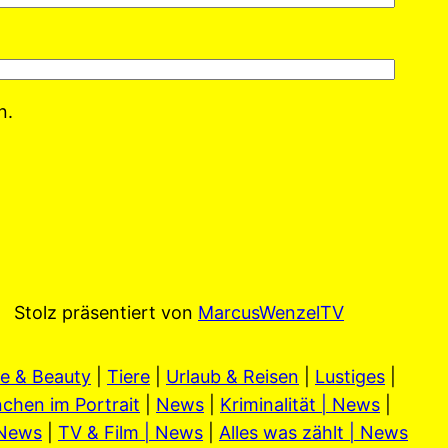
n.
Stolz präsentiert von
MarcusWenzelTV
e & Beauty
|
Tiere
|
Urlaub & Reisen
|
Lustiges
|
chen im Portrait
|
News
|
Kriminalität | News
|
 News
|
TV & Film | News
|
Alles was zählt | News