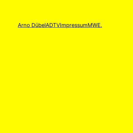
Arno Dübel
ADTV
Impressum
MWE.