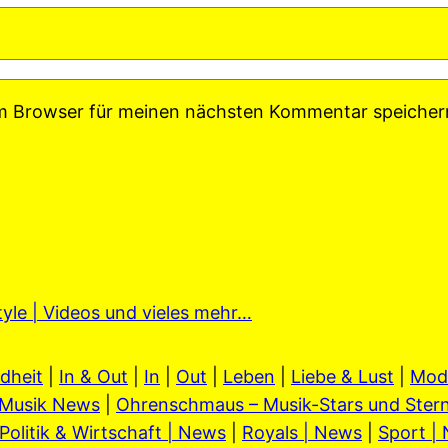
em Browser für meinen nächsten Kommentar speicher
tyle | Videos und vieles mehr…
dheit
|
In & Out
|
In
|
Out
|
Leben
|
Liebe & Lust
|
Mod
Musik News
|
Ohrenschmaus – Musik-Stars und Stern
Politik & Wirtschaft | News
|
Royals | News
|
Sport |