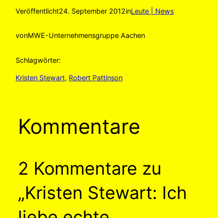
Veröffentlicht
24. September 2012
in
Leute | News
von
MWE-Unternehmensgruppe Aachen
Schlagwörter:
Kristen Stewart
, 
Robert Pattinson
Kommentare
2 Kommentare zu
„Kristen Stewart: Ich
liebe echte