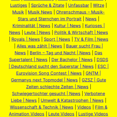
Lustiges
|
Sprüche & Zitate
|
Unfassbar
|
Witze
|
Musik
|
Musik News
|
Ohrenschmaus – Musik-
Stars und Sternchen im Portrait
|
News
|
Kriminalität | News
|
Kultur | News
|
Kurioses |
News
|
Leute | News
|
Politik & Wirtschaft | News
|
Royals | News
|
Sport | News
|
TV & Film | News
|
Alles was zählt | News
|
Bauer sucht Frau |
News
|
Berlin – Tag und Nacht | News
|
Das
Supertalent | News
|
Der Bachelor | News
|
DSDS
| Deutschland sucht den Superstar | News
|
ESC |
Eurovision Song Contest | News
|
GNTM |
Germanys next Topmodel | News
|
GZSZ | Gute
Zeiten schlechte Zeiten | News
|
Schwiegertochter gesucht | News
|
Verbotene
Liebe | News
|
Umwelt & Katastrophen | News
|
Wissenschaft & Technik | News
|
Videos
|
Film &
Animation Videos
|
Leute Videos
|
Lustige Videos