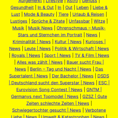
Aufgemerkt
|
Lifestyle
|
Astro
|
Genuss
|
Gesundheit
|
In & Out
|
In
|
Out
|
Leben
|
Liebe &
Lust
|
Mode & Beauty
|
Tiere
|
Urlaub & Reisen
|
Lustiges
|
Sprüche & Zitate
|
Unfassbar
|
Witze
|
Musik
|
Musik News
|
Ohrenschmaus – Musik-
Stars und Sternchen im Portrait
|
News
|
Kriminalität | News
|
Kultur | News
|
Kurioses |
News
|
Leute | News
|
Politik & Wirtschaft | News
|
Royals | News
|
Sport | News
|
TV & Film | News
|
Alles was zählt | News
|
Bauer sucht Frau |
News
|
Berlin – Tag und Nacht | News
|
Das
Supertalent | News
|
Der Bachelor | News
|
DSDS
| Deutschland sucht den Superstar | News
|
ESC |
Eurovision Song Contest | News
|
GNTM |
Germanys next Topmodel | News
|
GZSZ | Gute
Zeiten schlechte Zeiten | News
|
Schwiegertochter gesucht | News
|
Verbotene
Liebe | News
|
Umwelt & Katastrophen | News
|