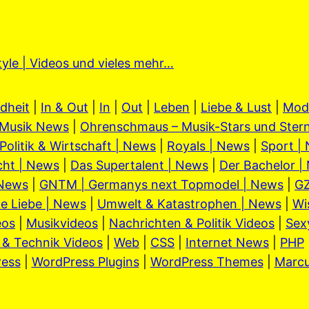
tyle | Videos und vieles mehr…
dheit
|
In & Out
|
In
|
Out
|
Leben
|
Liebe & Lust
|
Mod
Musik News
|
Ohrenschmaus – Musik-Stars und Stern
Politik & Wirtschaft | News
|
Royals | News
|
Sport |
cht | News
|
Das Supertalent | News
|
Der Bachelor |
 News
|
GNTM | Germanys next Topmodel | News
|
GZ
e Liebe | News
|
Umwelt & Katastrophen | News
|
Wi
eos
|
Musikvideos
|
Nachrichten & Politik Videos
|
Sex
 & Technik Videos
|
Web
|
CSS
|
Internet News
|
PHP
ess
|
WordPress Plugins
|
WordPress Themes
|
Marc