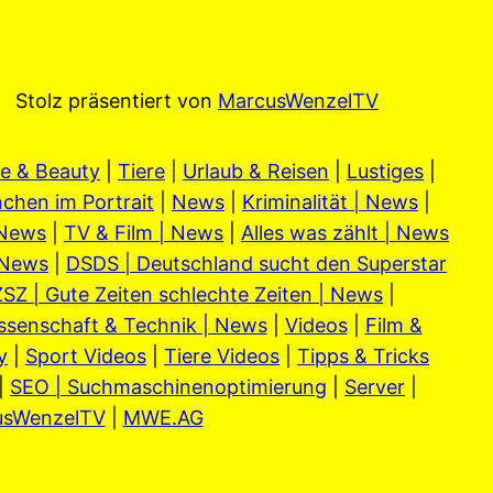
Stolz präsentiert von
MarcusWenzelTV
e & Beauty
|
Tiere
|
Urlaub & Reisen
|
Lustiges
|
chen im Portrait
|
News
|
Kriminalität | News
|
 News
|
TV & Film | News
|
Alles was zählt | News
 News
|
DSDS | Deutschland sucht den Superstar
SZ | Gute Zeiten schlechte Zeiten | News
|
ssenschaft & Technik | News
|
Videos
|
Film &
y
|
Sport Videos
|
Tiere Videos
|
Tipps & Tricks
|
SEO | Suchmaschinenoptimierung
|
Server
|
usWenzelTV
|
MWE.AG