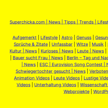
Superchicka.com | News | Tipps | Trends | Lifes
Aufgemerkt
|
Lifestyle
|
Astro
|
Genuss
|
Gesun
Sprüche & Zitate
|
Unfassbar
|
Witze
|
Musik
|
Kultur | News
|
Kurioses | News
|
Leute | News
|
|
Bauer sucht Frau | News
|
Berlin – Tag und Na
| News
|
ESC | Eurovision Song Contest |
Schwiegertochter gesucht | News
|
Verboten
Animation Videos
|
Leute Videos
|
Lustige Vid
Videos
|
Unterhaltung Videos
|
Wissenschaft
Webprojekte
|
WordPr