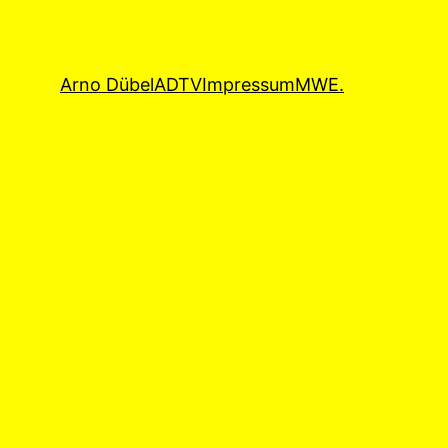
Arno Dübel
ADTV
Impressum
MWE.