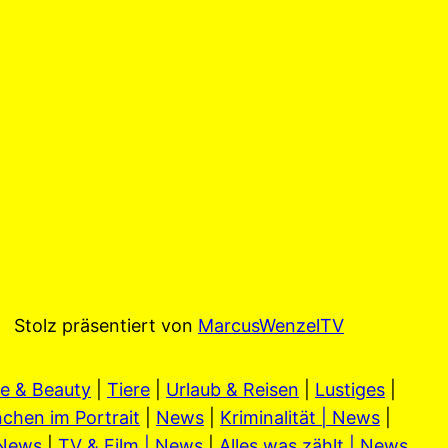
Stolz präsentiert von
MarcusWenzelTV
e & Beauty
|
Tiere
|
Urlaub & Reisen
|
Lustiges
|
chen im Portrait
|
News
|
Kriminalität | News
|
 News
|
TV & Film | News
|
Alles was zählt | News