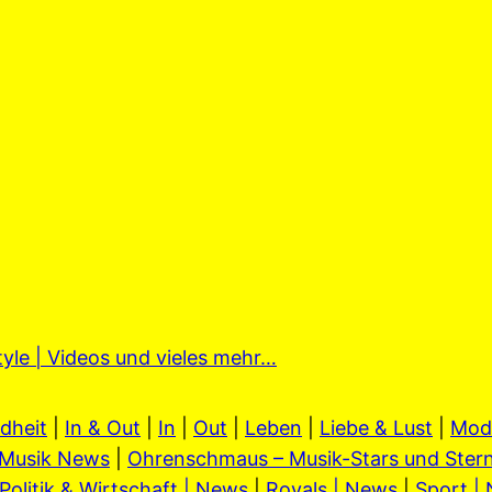
tyle | Videos und vieles mehr…
dheit
|
In & Out
|
In
|
Out
|
Leben
|
Liebe & Lust
|
Mod
Musik News
|
Ohrenschmaus – Musik-Stars und Stern
Politik & Wirtschaft | News
|
Royals | News
|
Sport |