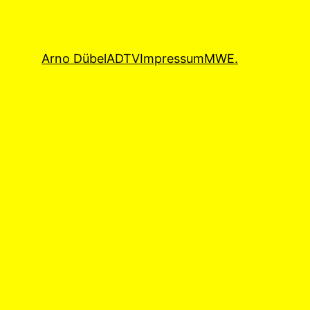
Arno Dübel
ADTV
Impressum
MWE.