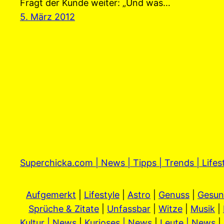
Fragt der Kunde weiter: „Und was…
5. März 2012
Superchicka.com | News | Tipps | Trends | Lifes
Aufgemerkt
|
Lifestyle
|
Astro
|
Genuss
|
Gesun
Sprüche & Zitate
|
Unfassbar
|
Witze
|
Musik
|
Kultur | News
|
Kurioses | News
|
Leute | News
|