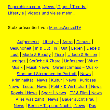
Superchicka.com | News | Tipps | Trends |
Lifestyle | Videos und vieles mehr…
Stolz präsentiert von
MarcusWenzelTV
Aufgemerkt
|
Lifestyle
|
Astro
|
Genuss
|
Gesundheit
|
In & Out
|
In
|
Out
|
Leben
|
Liebe &
Lust
|
Mode & Beauty
|
Tiere
|
Urlaub & Reisen
|
Lustiges
|
Sprüche & Zitate
|
Unfassbar
|
Witze
|
Musik
|
Musik News
|
Ohrenschmaus – Musik-
Stars und Sternchen im Portrait
|
News
|
Kriminalität | News
|
Kultur | News
|
Kurioses |
News
|
Leute | News
|
Politik & Wirtschaft | News
|
Royals | News
|
Sport | News
|
TV & Film | News
|
Alles was zählt | News
|
Bauer sucht Frau |
News
|
Berlin – Tag und Nacht | News
|
Das