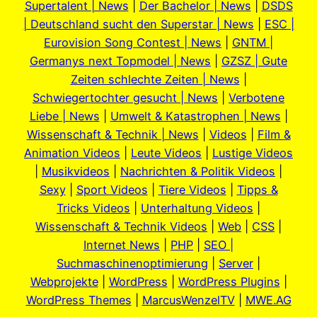
Supertalent | News
|
Der Bachelor | News
|
DSDS
| Deutschland sucht den Superstar | News
|
ESC |
Eurovision Song Contest | News
|
GNTM |
Germanys next Topmodel | News
|
GZSZ | Gute
Zeiten schlechte Zeiten | News
|
Schwiegertochter gesucht | News
|
Verbotene
Liebe | News
|
Umwelt & Katastrophen | News
|
Wissenschaft & Technik | News
|
Videos
|
Film &
Animation Videos
|
Leute Videos
|
Lustige Videos
|
Musikvideos
|
Nachrichten & Politik Videos
|
Sexy
|
Sport Videos
|
Tiere Videos
|
Tipps &
Tricks Videos
|
Unterhaltung Videos
|
Wissenschaft & Technik Videos
|
Web
|
CSS
|
Internet News
|
PHP
|
SEO |
Suchmaschinenoptimierung
|
Server
|
Webprojekte
|
WordPress
|
WordPress Plugins
|
WordPress Themes
|
MarcusWenzelTV
|
MWE.AG