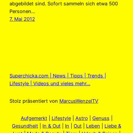
abgebildet sind. Sofort sammeln sich etwa 500
Personen…
7. Mai 2012
Superchicka.com | News | Tipps | Trends |
Lifestyle | Videos und vieles mehr…
Stolz präsentiert von
MarcusWenzelTV
Aufgemerkt
|
Lifestyle
|
Astro
|
Genuss
|
Gesundheit
|
In & Out
|
In
|
Out
|
Leben
|
Liebe &