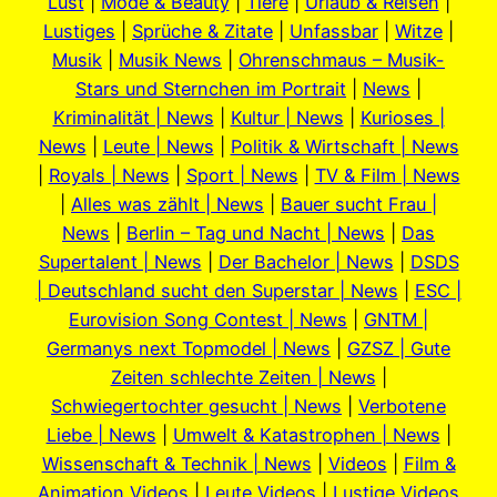
Lust
|
Mode & Beauty
|
Tiere
|
Urlaub & Reisen
|
Lustiges
|
Sprüche & Zitate
|
Unfassbar
|
Witze
|
Musik
|
Musik News
|
Ohrenschmaus – Musik-
Stars und Sternchen im Portrait
|
News
|
Kriminalität | News
|
Kultur | News
|
Kurioses |
News
|
Leute | News
|
Politik & Wirtschaft | News
|
Royals | News
|
Sport | News
|
TV & Film | News
|
Alles was zählt | News
|
Bauer sucht Frau |
News
|
Berlin – Tag und Nacht | News
|
Das
Supertalent | News
|
Der Bachelor | News
|
DSDS
| Deutschland sucht den Superstar | News
|
ESC |
Eurovision Song Contest | News
|
GNTM |
Germanys next Topmodel | News
|
GZSZ | Gute
Zeiten schlechte Zeiten | News
|
Schwiegertochter gesucht | News
|
Verbotene
Liebe | News
|
Umwelt & Katastrophen | News
|
Wissenschaft & Technik | News
|
Videos
|
Film &
Animation Videos
|
Leute Videos
|
Lustige Videos