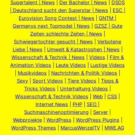
Supertalent | News
|
Der Bachelor | News
|
DSDS
| Deutschland sucht den Superstar | News
|
ESC |
Eurovision Song Contest | News
|
GNTM |
Germanys next Topmodel | News
|
GZSZ | Gute
Zeiten schlechte Zeiten | News
|
Schwiegertochter gesucht | News
|
Verbotene
Liebe | News
|
Umwelt & Katastrophen | News
|
Wissenschaft & Technik | News
|
Videos
|
Film &
Animation Videos
|
Leute Videos
|
Lustige Videos
|
Musikvideos
|
Nachrichten & Politik Videos
|
Sexy
|
Sport Videos
|
Tiere Videos
|
Tipps &
Tricks Videos
|
Unterhaltung Videos
|
Wissenschaft & Technik Videos
|
Web
|
CSS
|
Internet News
|
PHP
|
SEO |
Suchmaschinenoptimierung
|
Server
|
Webprojekte
|
WordPress
|
WordPress Plugins
|
WordPress Themes
|
MarcusWenzelTV
|
MWE.AG