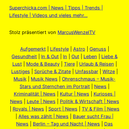
Superchicka.com | News | Tipps | Trends |
Lifestyle | Videos und vieles mehr…
Stolz präsentiert von
MarcusWenzelTV
Aufgemerkt
|
Lifestyle
|
Astro
|
Genuss
|
Gesundheit
|
In & Out
|
In
|
Out
|
Leben
|
Liebe &
Lust
|
Mode & Beauty
|
Tiere
|
Urlaub & Reisen
|
Lustiges
|
Sprüche & Zitate
|
Unfassbar
|
Witze
|
Musik
|
Musik News
|
Ohrenschmaus – Musik-
Stars und Sternchen im Portrait
|
News
|
Kriminalität | News
|
Kultur | News
|
Kurioses |
News
|
Leute | News
|
Politik & Wirtschaft | News
|
Royals | News
|
Sport | News
|
TV & Film | News
|
Alles was zählt | News
|
Bauer sucht Frau |
News
|
Berlin – Tag und Nacht | News
|
Das