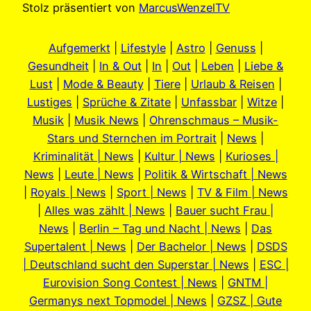
Stolz präsentiert von
MarcusWenzelTV
Aufgemerkt
|
Lifestyle
|
Astro
|
Genuss
|
Gesundheit
|
In & Out
|
In
|
Out
|
Leben
|
Liebe &
Lust
|
Mode & Beauty
|
Tiere
|
Urlaub & Reisen
|
Lustiges
|
Sprüche & Zitate
|
Unfassbar
|
Witze
|
Musik
|
Musik News
|
Ohrenschmaus – Musik-
Stars und Sternchen im Portrait
|
News
|
Kriminalität | News
|
Kultur | News
|
Kurioses |
News
|
Leute | News
|
Politik & Wirtschaft | News
|
Royals | News
|
Sport | News
|
TV & Film | News
|
Alles was zählt | News
|
Bauer sucht Frau |
News
|
Berlin – Tag und Nacht | News
|
Das
Supertalent | News
|
Der Bachelor | News
|
DSDS
| Deutschland sucht den Superstar | News
|
ESC |
Eurovision Song Contest | News
|
GNTM |
Germanys next Topmodel | News
|
GZSZ | Gute