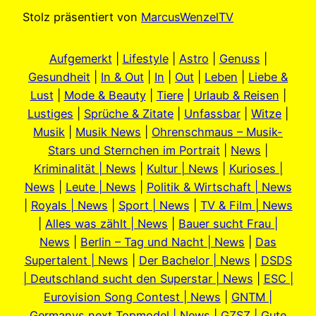
Stolz präsentiert von
MarcusWenzelTV
Aufgemerkt
|
Lifestyle
|
Astro
|
Genuss
|
Gesundheit
|
In & Out
|
In
|
Out
|
Leben
|
Liebe &
Lust
|
Mode & Beauty
|
Tiere
|
Urlaub & Reisen
|
Lustiges
|
Sprüche & Zitate
|
Unfassbar
|
Witze
|
Musik
|
Musik News
|
Ohrenschmaus – Musik-
Stars und Sternchen im Portrait
|
News
|
Kriminalität | News
|
Kultur | News
|
Kurioses |
News
|
Leute | News
|
Politik & Wirtschaft | News
|
Royals | News
|
Sport | News
|
TV & Film | News
|
Alles was zählt | News
|
Bauer sucht Frau |
News
|
Berlin – Tag und Nacht | News
|
Das
Supertalent | News
|
Der Bachelor | News
|
DSDS
| Deutschland sucht den Superstar | News
|
ESC |
Eurovision Song Contest | News
|
GNTM |
Germanys next Topmodel | News
|
GZSZ | Gute