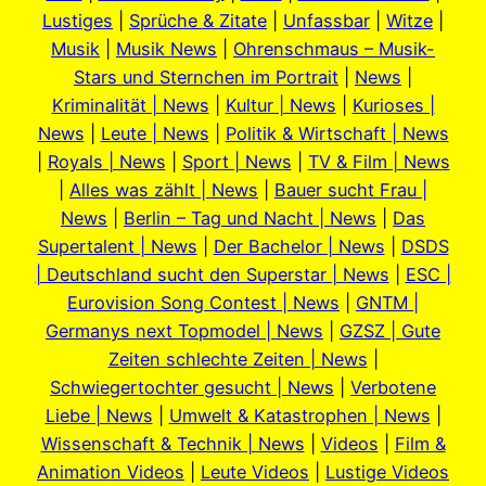
Lustiges
|
Sprüche & Zitate
|
Unfassbar
|
Witze
|
Musik
|
Musik News
|
Ohrenschmaus – Musik-
Stars und Sternchen im Portrait
|
News
|
Kriminalität | News
|
Kultur | News
|
Kurioses |
News
|
Leute | News
|
Politik & Wirtschaft | News
|
Royals | News
|
Sport | News
|
TV & Film | News
|
Alles was zählt | News
|
Bauer sucht Frau |
News
|
Berlin – Tag und Nacht | News
|
Das
Supertalent | News
|
Der Bachelor | News
|
DSDS
| Deutschland sucht den Superstar | News
|
ESC |
Eurovision Song Contest | News
|
GNTM |
Germanys next Topmodel | News
|
GZSZ | Gute
Zeiten schlechte Zeiten | News
|
Schwiegertochter gesucht | News
|
Verbotene
Liebe | News
|
Umwelt & Katastrophen | News
|
Wissenschaft & Technik | News
|
Videos
|
Film &
Animation Videos
|
Leute Videos
|
Lustige Videos