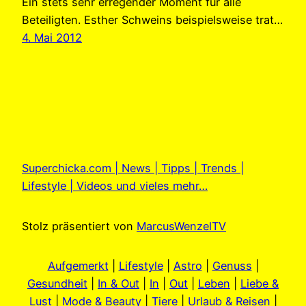
Ein stets sehr erregender Moment für alle
Beteiligten. Esther Schweins beispielsweise trat…
4. Mai 2012
Superchicka.com | News | Tipps | Trends |
Lifestyle | Videos und vieles mehr…
Stolz präsentiert von
MarcusWenzelTV
Aufgemerkt
|
Lifestyle
|
Astro
|
Genuss
|
Gesundheit
|
In & Out
|
In
|
Out
|
Leben
|
Liebe &
Lust
|
Mode & Beauty
|
Tiere
|
Urlaub & Reisen
|