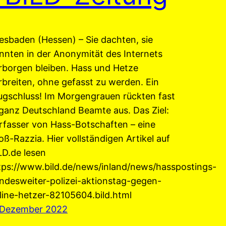
esbaden (Hessen) – Sie dachten, sie
nnten in der Anonymität des Internets
rborgen bleiben. Hass und Hetze
rbreiten, ohne gefasst zu werden. Ein
ugschluss! Im Morgengrauen rückten fast
 ganz Deutschland Beamte aus. Das Ziel:
rfasser von Hass-Botschaften – eine
oß-Razzia. Hier vollständigen Artikel auf
LD.de lesen
tps://www.bild.de/news/inland/news/hasspostings-
ndesweiter-polizei-aktionstag-gegen-
line-hetzer-82105604.bild.html
 Dezember 2022