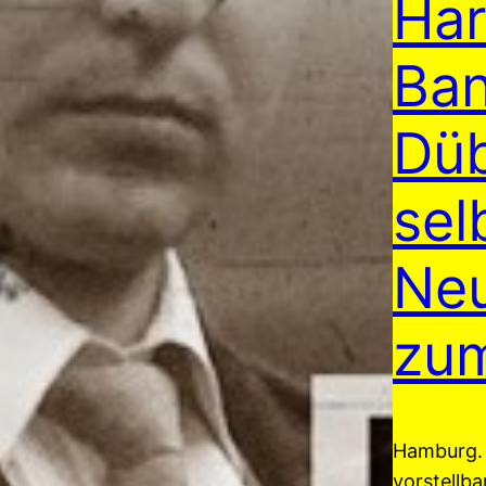
Har
Ban
Düb
sel
Neu
zum
Hamburg.
vorstellba