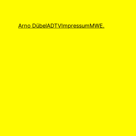
Arno Dübel
ADTV
Impressum
MWE.