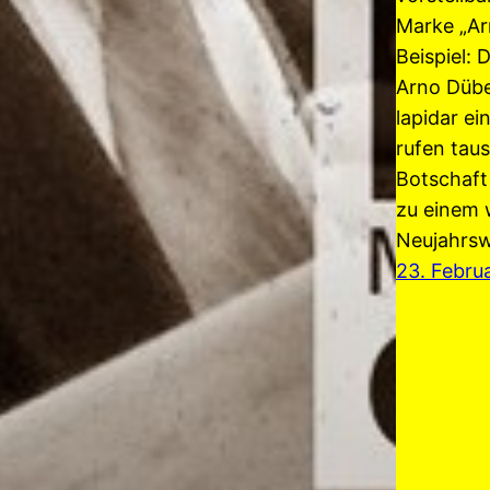
Marke „Arn
Beispiel: 
Arno Dübe
lapidar ei
rufen tau
Botschaft
zu einem 
Neujahrs
23. Febru