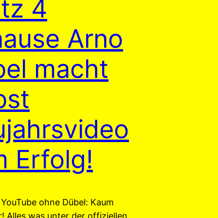
tz 4
ause Arno
el macht
bst
jahrsvideo
 Erfolg!
 YouTube ohne Dübel: Kaum
r! Alles was unter der offiziellen