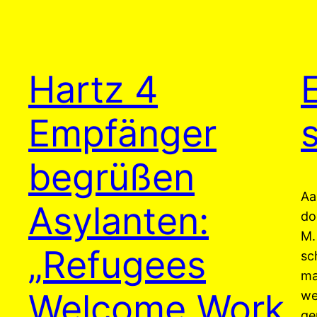
Hartz 4
Empfänger
begrüßen
Aa
Asylanten:
do
M.
„Refugees
sc
ma
Welcome Work
we
ge