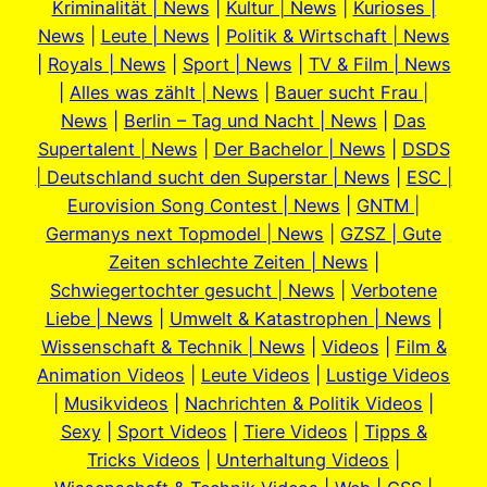
Kriminalität | News
|
Kultur | News
|
Kurioses |
News
|
Leute | News
|
Politik & Wirtschaft | News
|
Royals | News
|
Sport | News
|
TV & Film | News
|
Alles was zählt | News
|
Bauer sucht Frau |
News
|
Berlin – Tag und Nacht | News
|
Das
Supertalent | News
|
Der Bachelor | News
|
DSDS
| Deutschland sucht den Superstar | News
|
ESC |
Eurovision Song Contest | News
|
GNTM |
Germanys next Topmodel | News
|
GZSZ | Gute
Zeiten schlechte Zeiten | News
|
Schwiegertochter gesucht | News
|
Verbotene
Liebe | News
|
Umwelt & Katastrophen | News
|
Wissenschaft & Technik | News
|
Videos
|
Film &
Animation Videos
|
Leute Videos
|
Lustige Videos
|
Musikvideos
|
Nachrichten & Politik Videos
|
Sexy
|
Sport Videos
|
Tiere Videos
|
Tipps &
Tricks Videos
|
Unterhaltung Videos
|