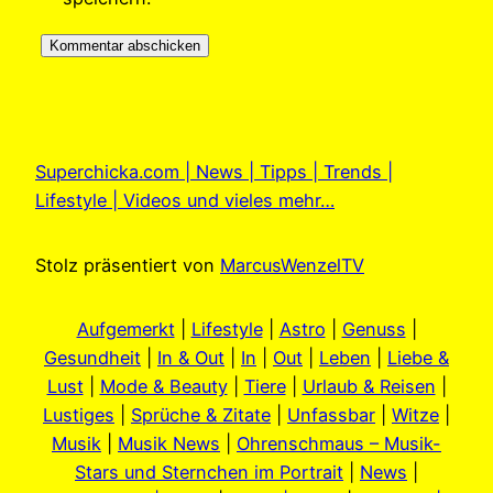
Superchicka.com | News | Tipps | Trends |
Lifestyle | Videos und vieles mehr…
Stolz präsentiert von
MarcusWenzelTV
Aufgemerkt
|
Lifestyle
|
Astro
|
Genuss
|
Gesundheit
|
In & Out
|
In
|
Out
|
Leben
|
Liebe &
Lust
|
Mode & Beauty
|
Tiere
|
Urlaub & Reisen
|
Lustiges
|
Sprüche & Zitate
|
Unfassbar
|
Witze
|
Musik
|
Musik News
|
Ohrenschmaus – Musik-
Stars und Sternchen im Portrait
|
News
|