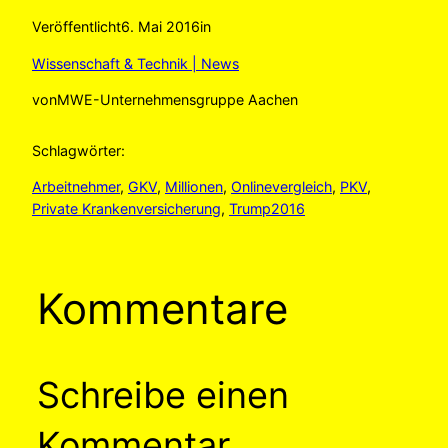
Veröffentlicht
6. Mai 2016
in
Wissenschaft & Technik | News
von
MWE-Unternehmensgruppe Aachen
Schlagwörter:
Arbeitnehmer
, 
GKV
, 
Millionen
, 
Onlinevergleich
, 
PKV
, 
Private Krankenversicherung
, 
Trump2016
Kommentare
Schreibe einen
Kommentar