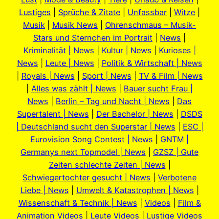
Lustiges
|
Sprüche & Zitate
|
Unfassbar
|
Witze
|
Musik
|
Musik News
|
Ohrenschmaus – Musik-
Stars und Sternchen im Portrait
|
News
|
Kriminalität | News
|
Kultur | News
|
Kurioses |
News
|
Leute | News
|
Politik & Wirtschaft | News
|
Royals | News
|
Sport | News
|
TV & Film | News
|
Alles was zählt | News
|
Bauer sucht Frau |
News
|
Berlin – Tag und Nacht | News
|
Das
Supertalent | News
|
Der Bachelor | News
|
DSDS
| Deutschland sucht den Superstar | News
|
ESC |
Eurovision Song Contest | News
|
GNTM |
Germanys next Topmodel | News
|
GZSZ | Gute
Zeiten schlechte Zeiten | News
|
Schwiegertochter gesucht | News
|
Verbotene
Liebe | News
|
Umwelt & Katastrophen | News
|
Wissenschaft & Technik | News
|
Videos
|
Film &
Animation Videos
|
Leute Videos
|
Lustige Videos