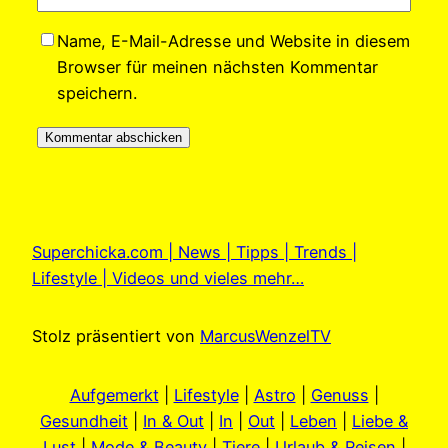
Name, E-Mail-Adresse und Website in diesem
Browser für meinen nächsten Kommentar
speichern.
Superchicka.com | News | Tipps | Trends |
Lifestyle | Videos und vieles mehr…
Stolz präsentiert von
MarcusWenzelTV
Aufgemerkt
|
Lifestyle
|
Astro
|
Genuss
|
Gesundheit
|
In & Out
|
In
|
Out
|
Leben
|
Liebe &
Lust
|
Mode & Beauty
|
Tiere
|
Urlaub & Reisen
|