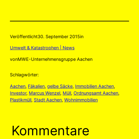
Veröffentlicht
30. September 2015
in
Umwelt & Katastrophen | News
von
MWE-Unternehmensgruppe Aachen
Schlagwörter:
Aachen
, 
Fäkalien
, 
gelbe Säcke
, 
Immobilien Aachen
, 
Investor
, 
Marcus Wenzel
, 
Müll
, 
Ordnungsamt Aachen
, 
Plastikmüll
, 
Stadt Aachen
, 
Wohnimmobilien
Kommentare