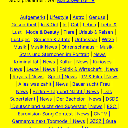
Stolz präsentiert von
MarcusWenzelTV
Aufgemerkt
|
Lifestyle
|
Astro
|
Genuss
|
Gesundheit
|
In & Out
|
In
|
Out
|
Leben
|
Liebe &
Lust
|
Mode & Beauty
|
Tiere
|
Urlaub & Reisen
|
Lustiges
|
Sprüche & Zitate
|
Unfassbar
|
Witze
|
Musik
|
Musik News
|
Ohrenschmaus – Musik-
Stars und Sternchen im Portrait
|
News
|
Kriminalität | News
|
Kultur | News
|
Kurioses |
News
|
Leute | News
|
Politik & Wirtschaft | News
|
Royals | News
|
Sport | News
|
TV & Film | News
|
Alles was zählt | News
|
Bauer sucht Frau |
News
|
Berlin – Tag und Nacht | News
|
Das
Supertalent | News
|
Der Bachelor | News
|
DSDS
| Deutschland sucht den Superstar | News
|
ESC |
Eurovision Song Contest | News
|
GNTM |
Germanys next Topmodel | News
|
GZSZ | Gute