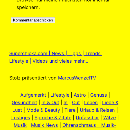
speichern.
Superchicka.com | News | Tipps | Trends |
Lifestyle | Videos und vieles mehr…
Stolz präsentiert von
MarcusWenzelTV
Aufgemerkt
|
Lifestyle
|
Astro
|
Genuss
|
Gesundheit
|
In & Out
|
In
|
Out
|
Leben
|
Liebe &
Lust
|
Mode & Beauty
|
Tiere
|
Urlaub & Reisen
|
Lustiges
|
Sprüche & Zitate
|
Unfassbar
|
Witze
|
Musik
|
Musik News
|
Ohrenschmaus – Musik-