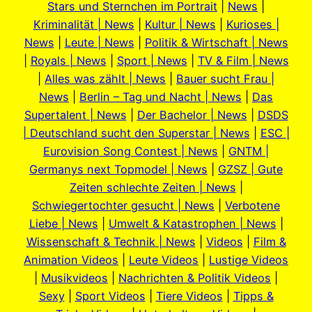
Stars und Sternchen im Portrait
|
News
|
Kriminalität | News
|
Kultur | News
|
Kurioses |
News
|
Leute | News
|
Politik & Wirtschaft | News
|
Royals | News
|
Sport | News
|
TV & Film | News
|
Alles was zählt | News
|
Bauer sucht Frau |
News
|
Berlin – Tag und Nacht | News
|
Das
Supertalent | News
|
Der Bachelor | News
|
DSDS
| Deutschland sucht den Superstar | News
|
ESC |
Eurovision Song Contest | News
|
GNTM |
Germanys next Topmodel | News
|
GZSZ | Gute
Zeiten schlechte Zeiten | News
|
Schwiegertochter gesucht | News
|
Verbotene
Liebe | News
|
Umwelt & Katastrophen | News
|
Wissenschaft & Technik | News
|
Videos
|
Film &
Animation Videos
|
Leute Videos
|
Lustige Videos
|
Musikvideos
|
Nachrichten & Politik Videos
|
Sexy
|
Sport Videos
|
Tiere Videos
|
Tipps &