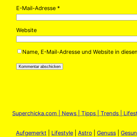
E-Mail-Adresse
*
Website
Name, E-Mail-Adresse und Website in dies
Superchicka.com | News | Tipps | Trends | Lifes
Aufgemerkt
|
Lifestyle
|
Astro
|
Genuss
|
Gesun