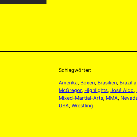
Schlagwörter:
Amerika
, 
Boxen
, 
Brasilien
, 
Brazilia
McGregor
, 
Highlights
, 
José Aldo
, 
Mixed-Martial-Arts
, 
MMA
, 
Nevad
USA
, 
Wrestling