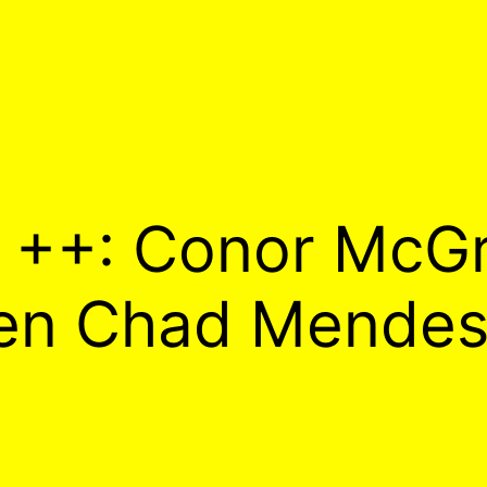
++: Conor McG
gen Chad Mende