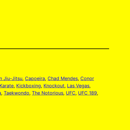
n Jiu-Jitsu
, 
Capoeira
, 
Chad Mendes
, 
Conor
Karate
, 
Kickboxing
, 
Knockout
, 
Las Vegas
, 
a
, 
Taekwondo
, 
The Notorious
, 
UFC
, 
UFC 189
, 