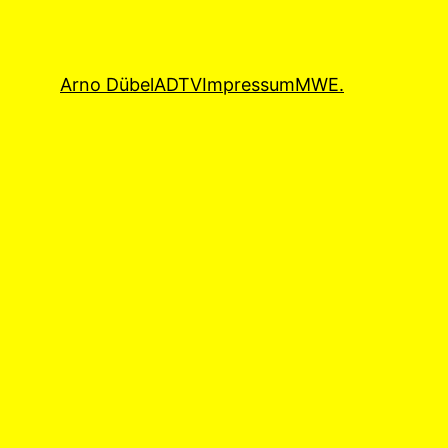
Arno Dübel
ADTV
Impressum
MWE.