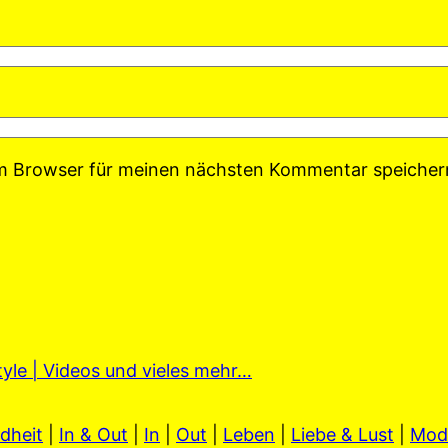
em Browser für meinen nächsten Kommentar speicher
tyle | Videos und vieles mehr…
dheit
|
In & Out
|
In
|
Out
|
Leben
|
Liebe & Lust
|
Mod