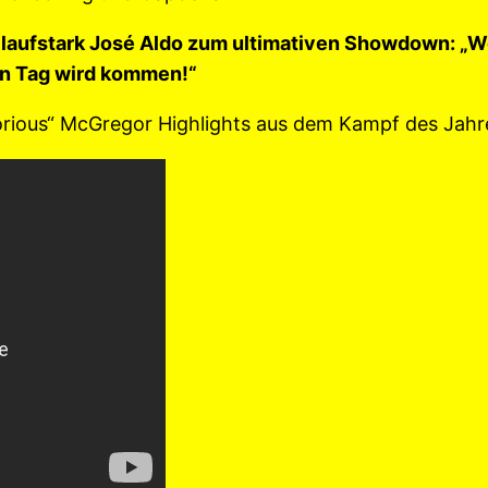
aufstark José Aldo zum ultimativen Showdown: „We
in Tag wird kommen!“
rious“ McGregor Highlights aus dem Kampf des Jahre