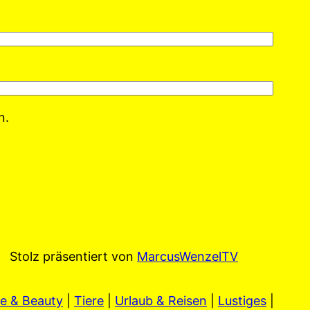
n.
Stolz präsentiert von
MarcusWenzelTV
e & Beauty
|
Tiere
|
Urlaub & Reisen
|
Lustiges
|