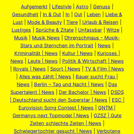
Aufgemerkt
|
Lifestyle
|
Astro
|
Genuss
|
Gesundheit
|
In & Out
|
In
|
Out
|
Leben
|
Liebe &
Lust
|
Mode & Beauty
|
Tiere
|
Urlaub & Reisen
|
Lustiges
|
Sprüche & Zitate
|
Unfassbar
|
Witze
|
Musik
|
Musik News
|
Ohrenschmaus – Musik-
Stars und Sternchen im Portrait
|
News
|
Kriminalität | News
|
Kultur | News
|
Kurioses |
News
|
Leute | News
|
Politik & Wirtschaft | News
|
Royals | News
|
Sport | News
|
TV & Film | News
|
Alles was zählt | News
|
Bauer sucht Frau |
News
|
Berlin – Tag und Nacht | News
|
Das
Supertalent | News
|
Der Bachelor | News
|
DSDS
| Deutschland sucht den Superstar | News
|
ESC |
Eurovision Song Contest | News
|
GNTM |
Germanys next Topmodel | News
|
GZSZ | Gute
Zeiten schlechte Zeiten | News
|
Schwiegertochter gesucht | News
|
Verbotene