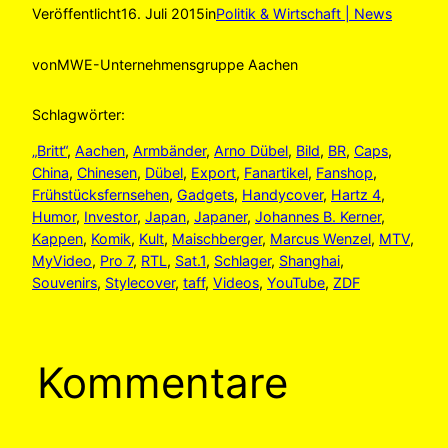
Veröffentlicht
16. Juli 2015
in
Politik & Wirtschaft | News
von
MWE-Unternehmensgruppe Aachen
Schlagwörter:
„Britt“
, 
Aachen
, 
Armbänder
, 
Arno Dübel
, 
Bild
, 
BR
, 
Caps
, 
China
, 
Chinesen
, 
Dübel
, 
Export
, 
Fanartikel
, 
Fanshop
, 
Frühstücksfernsehen
, 
Gadgets
, 
Handycover
, 
Hartz 4
, 
Humor
, 
Investor
, 
Japan
, 
Japaner
, 
Johannes B. Kerner
, 
Kappen
, 
Komik
, 
Kult
, 
Maischberger
, 
Marcus Wenzel
, 
MTV
, 
MyVideo
, 
Pro 7
, 
RTL
, 
Sat.1
, 
Schlager
, 
Shanghai
, 
Souvenirs
, 
Stylecover
, 
taff
, 
Videos
, 
YouTube
, 
ZDF
Kommentare