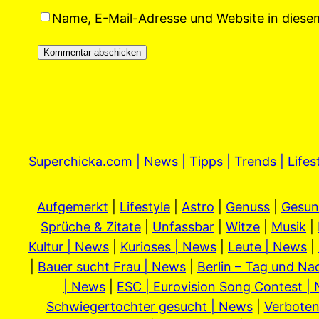
Name, E-Mail-Adresse und Website in dies
Superchicka.com | News | Tipps | Trends | Lifes
Aufgemerkt
|
Lifestyle
|
Astro
|
Genuss
|
Gesun
Sprüche & Zitate
|
Unfassbar
|
Witze
|
Musik
|
Kultur | News
|
Kurioses | News
|
Leute | News
|
|
Bauer sucht Frau | News
|
Berlin – Tag und Na
| News
|
ESC | Eurovision Song Contest |
Schwiegertochter gesucht | News
|
Verboten