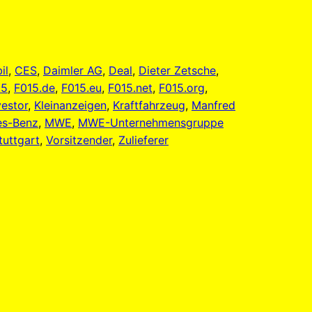
il
, 
CES
, 
Daimler AG
, 
Deal
, 
Dieter Zetsche
, 
15
, 
F015.de
, 
F015.eu
, 
F015.net
, 
F015.org
, 
vestor
, 
Kleinanzeigen
, 
Kraftfahrzeug
, 
Manfred
es-Benz
, 
MWE
, 
MWE-Unternehmensgruppe
tuttgart
, 
Vorsitzender
, 
Zulieferer