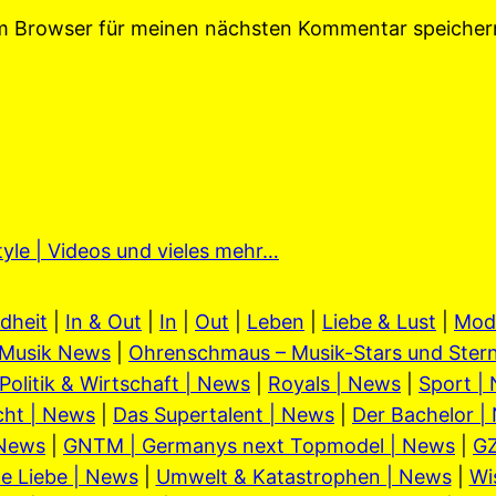
em Browser für meinen nächsten Kommentar speicher
tyle | Videos und vieles mehr…
dheit
|
In & Out
|
In
|
Out
|
Leben
|
Liebe & Lust
|
Mod
Musik News
|
Ohrenschmaus – Musik-Stars und Stern
Politik & Wirtschaft | News
|
Royals | News
|
Sport |
cht | News
|
Das Supertalent | News
|
Der Bachelor |
 News
|
GNTM | Germanys next Topmodel | News
|
GZ
e Liebe | News
|
Umwelt & Katastrophen | News
|
Wi