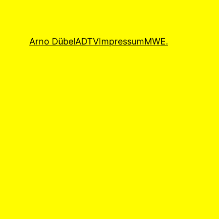
Arno Dübel
ADTV
Impressum
MWE.