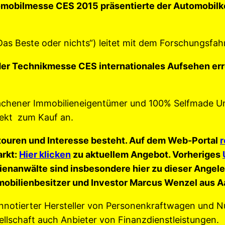
tomobilmesse CES 2015 präsentierte der Automobi
s Beste oder nichts“) leitet mit dem Forschungsfahr
der Technikmesse CES internationales Aufsehen err
Aachener Immobilieneigentümer und 100% Selfmade U
rekt zum Kauf an.
htouren und Interesse besteht. Auf dem Web-Portal
r
arkt:
Hier klicken
zu aktuellem Angebot. Vorheriges
dienanwälte sind insbesondere hier zu dieser Angel
mmobilienbesitzer und Investor Marcus Wenzel aus A
örsennotierter Hersteller von Personenkraftwagen und
ellschaft auch Anbieter von Finanzdienstleistungen.