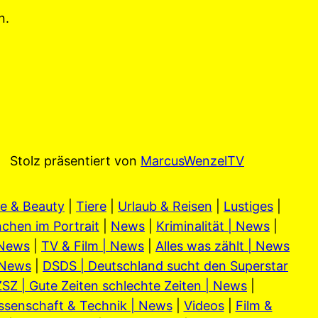
n.
Stolz präsentiert von
MarcusWenzelTV
e & Beauty
|
Tiere
|
Urlaub & Reisen
|
Lustiges
|
chen im Portrait
|
News
|
Kriminalität | News
|
 News
|
TV & Film | News
|
Alles was zählt | News
 News
|
DSDS | Deutschland sucht den Superstar
SZ | Gute Zeiten schlechte Zeiten | News
|
ssenschaft & Technik | News
|
Videos
|
Film &