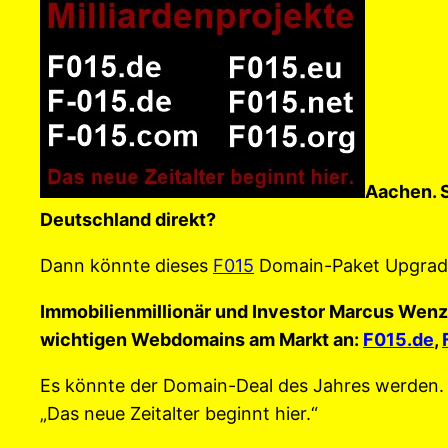
Aachen. S
Deutschland direkt?
Dann könnte dieses
F015
Domain-Paket Upgrade 
Immobilienmillionär und Investor Marcus Wenze
wichtigen Webdomains am Markt an:
F015.de
,
Es könnte der Domain-Deal des Jahres werden. De
„Das neue Zeitalter beginnt hier.“