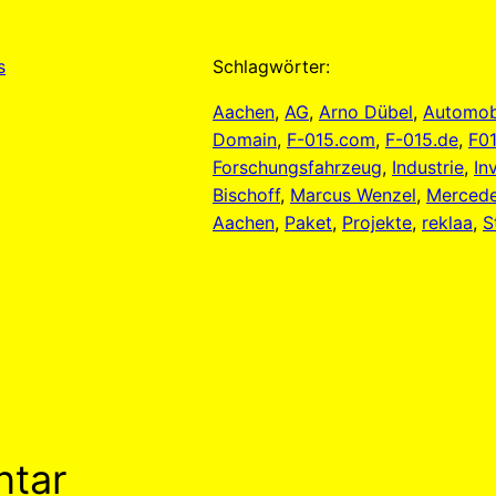
s
Schlagwörter:
Aachen
, 
AG
, 
Arno Dübel
, 
Automob
Domain
, 
F-015.com
, 
F-015.de
, 
F0
Forschungsfahrzeug
, 
Industrie
, 
In
Bischoff
, 
Marcus Wenzel
, 
Merced
Aachen
, 
Paket
, 
Projekte
, 
reklaa
, 
S
ntar