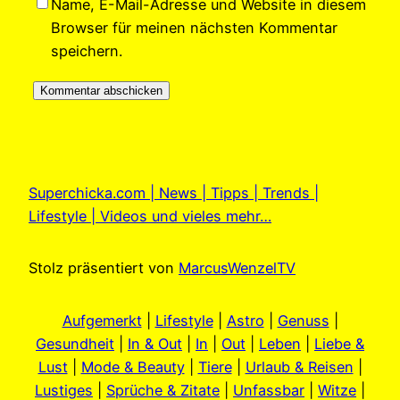
Name, E-Mail-Adresse und Website in diesem
Browser für meinen nächsten Kommentar
speichern.
Superchicka.com | News | Tipps | Trends |
Lifestyle | Videos und vieles mehr…
Stolz präsentiert von
MarcusWenzelTV
Aufgemerkt
|
Lifestyle
|
Astro
|
Genuss
|
Gesundheit
|
In & Out
|
In
|
Out
|
Leben
|
Liebe &
Lust
|
Mode & Beauty
|
Tiere
|
Urlaub & Reisen
|
Lustiges
|
Sprüche & Zitate
|
Unfassbar
|
Witze
|