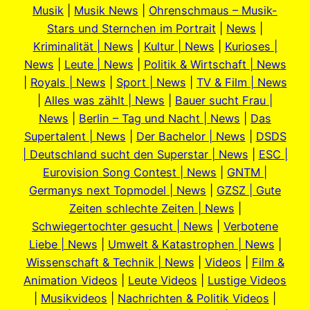
Musik
|
Musik News
|
Ohrenschmaus – Musik-
Stars und Sternchen im Portrait
|
News
|
Kriminalität | News
|
Kultur | News
|
Kurioses |
News
|
Leute | News
|
Politik & Wirtschaft | News
|
Royals | News
|
Sport | News
|
TV & Film | News
|
Alles was zählt | News
|
Bauer sucht Frau |
News
|
Berlin – Tag und Nacht | News
|
Das
Supertalent | News
|
Der Bachelor | News
|
DSDS
| Deutschland sucht den Superstar | News
|
ESC |
Eurovision Song Contest | News
|
GNTM |
Germanys next Topmodel | News
|
GZSZ | Gute
Zeiten schlechte Zeiten | News
|
Schwiegertochter gesucht | News
|
Verbotene
Liebe | News
|
Umwelt & Katastrophen | News
|
Wissenschaft & Technik | News
|
Videos
|
Film &
Animation Videos
|
Leute Videos
|
Lustige Videos
|
Musikvideos
|
Nachrichten & Politik Videos
|