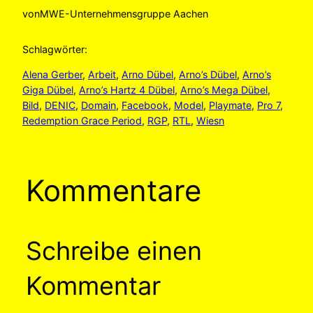
von
MWE-Unternehmensgruppe Aachen
Schlagwörter:
Alena Gerber
, 
Arbeit
, 
Arno Dübel
, 
Arno’s Dübel
, 
Arno’s
Giga Dübel
, 
Arno’s Hartz 4 Dübel
, 
Arno’s Mega Dübel
, 
Bild
, 
DENIC
, 
Domain
, 
Facebook
, 
Model
, 
Playmate
, 
Pro 7
, 
Redemption Grace Period
, 
RGP
, 
RTL
, 
Wiesn
Kommentare
Schreibe einen
Kommentar