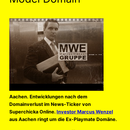
Aachen. Entwicklungen nach dem
Domainverlust im News-Ticker von
Superchicka Online.
Investor Marcus Wenzel
aus Aachen ringt um die Ex-Playmate Domäne.