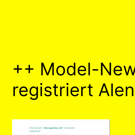
++ Model-News
registriert Al