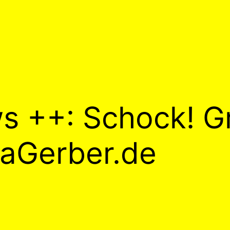
 ++: Schock! G
enaGerber.de