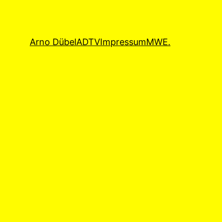
Arno Dübel
ADTV
Impressum
MWE.