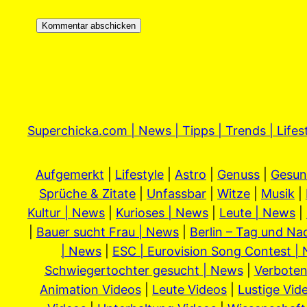
Superchicka.com | News | Tipps | Trends | Lifes
Aufgemerkt
|
Lifestyle
|
Astro
|
Genuss
|
Gesun
Sprüche & Zitate
|
Unfassbar
|
Witze
|
Musik
|
Kultur | News
|
Kurioses | News
|
Leute | News
|
|
Bauer sucht Frau | News
|
Berlin – Tag und Na
| News
|
ESC | Eurovision Song Contest |
Schwiegertochter gesucht | News
|
Verboten
Animation Videos
|
Leute Videos
|
Lustige Vid