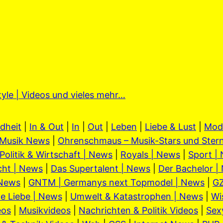
tyle | Videos und vieles mehr…
dheit
|
In & Out
|
In
|
Out
|
Leben
|
Liebe & Lust
|
Mod
Musik News
|
Ohrenschmaus – Musik-Stars und Stern
Politik & Wirtschaft | News
|
Royals | News
|
Sport |
cht | News
|
Das Supertalent | News
|
Der Bachelor |
 News
|
GNTM | Germanys next Topmodel | News
|
GZ
e Liebe | News
|
Umwelt & Katastrophen | News
|
Wi
eos
|
Musikvideos
|
Nachrichten & Politik Videos
|
Sex