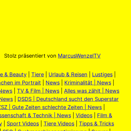
Stolz präsentiert von
MarcusWenzelTV
e & Beauty
|
Tiere
|
Urlaub & Reisen
|
Lustiges
|
chen im Portrait
|
News
|
Kriminalität | News
|
 News
|
TV & Film | News
|
Alles was zählt | News
 News
|
DSDS | Deutschland sucht den Superstar
SZ | Gute Zeiten schlechte Zeiten | News
|
ssenschaft & Technik | News
|
Videos
|
Film &
y
|
Sport Videos
|
Tiere Videos
|
Tipps & Tricks