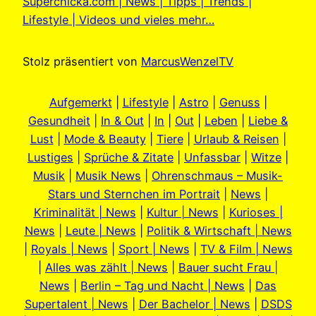
Superchicka.com | News | Tipps | Trends |
Lifestyle | Videos und vieles mehr…
Stolz präsentiert von
MarcusWenzelTV
Aufgemerkt
|
Lifestyle
|
Astro
|
Genuss
|
Gesundheit
|
In & Out
|
In
|
Out
|
Leben
|
Liebe &
Lust
|
Mode & Beauty
|
Tiere
|
Urlaub & Reisen
|
Lustiges
|
Sprüche & Zitate
|
Unfassbar
|
Witze
|
Musik
|
Musik News
|
Ohrenschmaus – Musik-
Stars und Sternchen im Portrait
|
News
|
Kriminalität | News
|
Kultur | News
|
Kurioses |
News
|
Leute | News
|
Politik & Wirtschaft | News
|
Royals | News
|
Sport | News
|
TV & Film | News
|
Alles was zählt | News
|
Bauer sucht Frau |
News
|
Berlin – Tag und Nacht | News
|
Das
Supertalent | News
|
Der Bachelor | News
|
DSDS