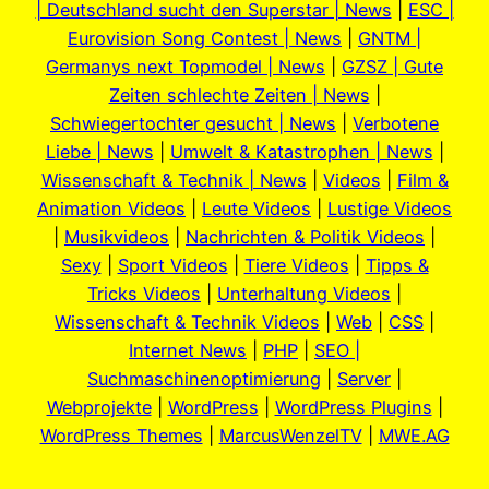
| Deutschland sucht den Superstar | News
|
ESC |
Eurovision Song Contest | News
|
GNTM |
Germanys next Topmodel | News
|
GZSZ | Gute
Zeiten schlechte Zeiten | News
|
Schwiegertochter gesucht | News
|
Verbotene
Liebe | News
|
Umwelt & Katastrophen | News
|
Wissenschaft & Technik | News
|
Videos
|
Film &
Animation Videos
|
Leute Videos
|
Lustige Videos
|
Musikvideos
|
Nachrichten & Politik Videos
|
Sexy
|
Sport Videos
|
Tiere Videos
|
Tipps &
Tricks Videos
|
Unterhaltung Videos
|
Wissenschaft & Technik Videos
|
Web
|
CSS
|
Internet News
|
PHP
|
SEO |
Suchmaschinenoptimierung
|
Server
|
Webprojekte
|
WordPress
|
WordPress Plugins
|
WordPress Themes
|
MarcusWenzelTV
|
MWE.AG