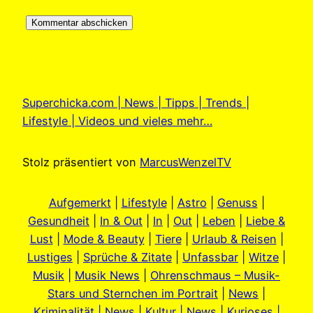
Superchicka.com | News | Tipps | Trends |
Lifestyle | Videos und vieles mehr…
Stolz präsentiert von
MarcusWenzelTV
Aufgemerkt
|
Lifestyle
|
Astro
|
Genuss
|
Gesundheit
|
In & Out
|
In
|
Out
|
Leben
|
Liebe &
Lust
|
Mode & Beauty
|
Tiere
|
Urlaub & Reisen
|
Lustiges
|
Sprüche & Zitate
|
Unfassbar
|
Witze
|
Musik
|
Musik News
|
Ohrenschmaus – Musik-
Stars und Sternchen im Portrait
|
News
|
Kriminalität | News
|
Kultur | News
|
Kurioses |