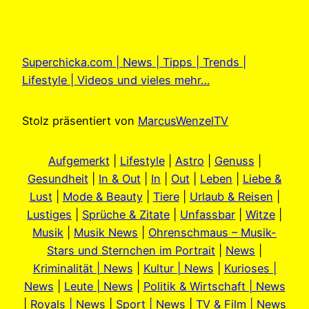
Superchicka.com | News | Tipps | Trends |
Lifestyle | Videos und vieles mehr…
Stolz präsentiert von
MarcusWenzelTV
Aufgemerkt
|
Lifestyle
|
Astro
|
Genuss
|
Gesundheit
|
In & Out
|
In
|
Out
|
Leben
|
Liebe &
Lust
|
Mode & Beauty
|
Tiere
|
Urlaub & Reisen
|
Lustiges
|
Sprüche & Zitate
|
Unfassbar
|
Witze
|
Musik
|
Musik News
|
Ohrenschmaus – Musik-
Stars und Sternchen im Portrait
|
News
|
Kriminalität | News
|
Kultur | News
|
Kurioses |
News
|
Leute | News
|
Politik & Wirtschaft | News
|
Royals | News
|
Sport | News
|
TV & Film | News