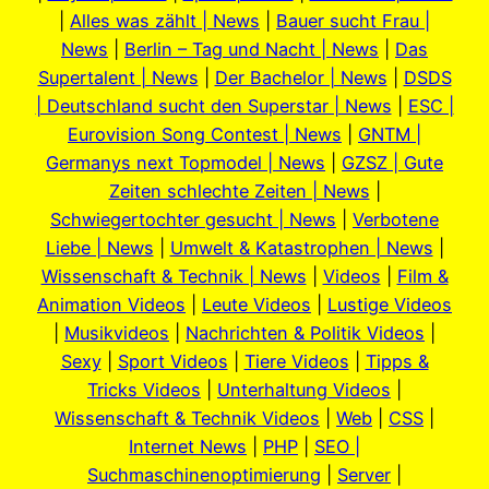
|
Alles was zählt | News
|
Bauer sucht Frau |
News
|
Berlin – Tag und Nacht | News
|
Das
Supertalent | News
|
Der Bachelor | News
|
DSDS
| Deutschland sucht den Superstar | News
|
ESC |
Eurovision Song Contest | News
|
GNTM |
Germanys next Topmodel | News
|
GZSZ | Gute
Zeiten schlechte Zeiten | News
|
Schwiegertochter gesucht | News
|
Verbotene
Liebe | News
|
Umwelt & Katastrophen | News
|
Wissenschaft & Technik | News
|
Videos
|
Film &
Animation Videos
|
Leute Videos
|
Lustige Videos
|
Musikvideos
|
Nachrichten & Politik Videos
|
Sexy
|
Sport Videos
|
Tiere Videos
|
Tipps &
Tricks Videos
|
Unterhaltung Videos
|
Wissenschaft & Technik Videos
|
Web
|
CSS
|
Internet News
|
PHP
|
SEO |
Suchmaschinenoptimierung
|
Server
|