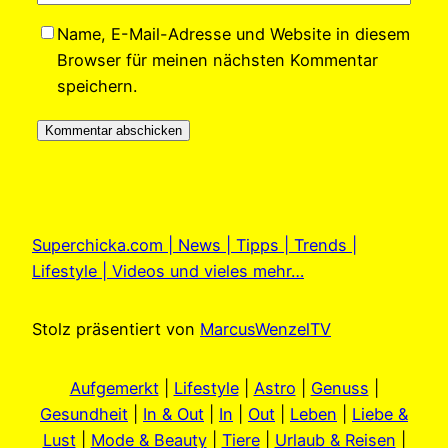
Name, E-Mail-Adresse und Website in diesem
Browser für meinen nächsten Kommentar
speichern.
Superchicka.com | News | Tipps | Trends |
Lifestyle | Videos und vieles mehr…
Stolz präsentiert von
MarcusWenzelTV
Aufgemerkt
|
Lifestyle
|
Astro
|
Genuss
|
Gesundheit
|
In & Out
|
In
|
Out
|
Leben
|
Liebe &
Lust
|
Mode & Beauty
|
Tiere
|
Urlaub & Reisen
|