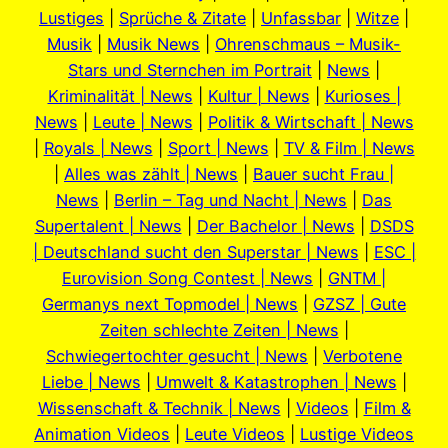
Lustiges
|
Sprüche & Zitate
|
Unfassbar
|
Witze
|
Musik
|
Musik News
|
Ohrenschmaus – Musik-
Stars und Sternchen im Portrait
|
News
|
Kriminalität | News
|
Kultur | News
|
Kurioses |
News
|
Leute | News
|
Politik & Wirtschaft | News
|
Royals | News
|
Sport | News
|
TV & Film | News
|
Alles was zählt | News
|
Bauer sucht Frau |
News
|
Berlin – Tag und Nacht | News
|
Das
Supertalent | News
|
Der Bachelor | News
|
DSDS
| Deutschland sucht den Superstar | News
|
ESC |
Eurovision Song Contest | News
|
GNTM |
Germanys next Topmodel | News
|
GZSZ | Gute
Zeiten schlechte Zeiten | News
|
Schwiegertochter gesucht | News
|
Verbotene
Liebe | News
|
Umwelt & Katastrophen | News
|
Wissenschaft & Technik | News
|
Videos
|
Film &
Animation Videos
|
Leute Videos
|
Lustige Videos