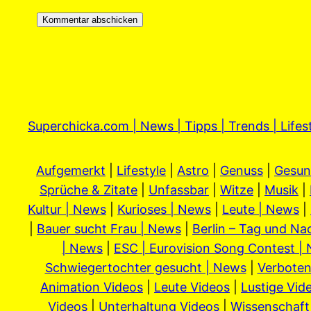
Superchicka.com | News | Tipps | Trends | Lifes
Aufgemerkt
|
Lifestyle
|
Astro
|
Genuss
|
Gesun
Sprüche & Zitate
|
Unfassbar
|
Witze
|
Musik
|
Kultur | News
|
Kurioses | News
|
Leute | News
|
|
Bauer sucht Frau | News
|
Berlin – Tag und Na
| News
|
ESC | Eurovision Song Contest |
Schwiegertochter gesucht | News
|
Verboten
Animation Videos
|
Leute Videos
|
Lustige Vid
Videos
|
Unterhaltung Videos
|
Wissenschaft