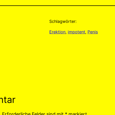
Schlagwörter:
Erektion
, 
impotent
, 
Penis
ntar
.
Erforderliche Felder sind mit
*
markiert