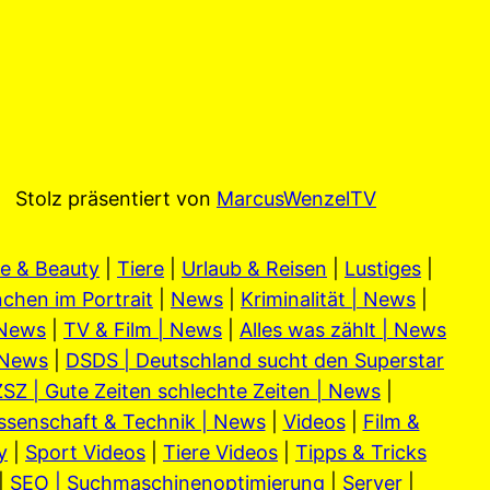
Stolz präsentiert von
MarcusWenzelTV
e & Beauty
|
Tiere
|
Urlaub & Reisen
|
Lustiges
|
chen im Portrait
|
News
|
Kriminalität | News
|
 News
|
TV & Film | News
|
Alles was zählt | News
 News
|
DSDS | Deutschland sucht den Superstar
SZ | Gute Zeiten schlechte Zeiten | News
|
ssenschaft & Technik | News
|
Videos
|
Film &
y
|
Sport Videos
|
Tiere Videos
|
Tipps & Tricks
|
SEO | Suchmaschinenoptimierung
|
Server
|