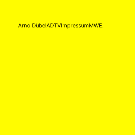
Arno Dübel
ADTV
Impressum
MWE.