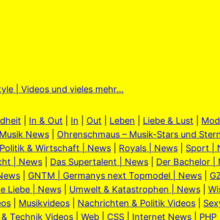
tyle | Videos und vieles mehr…
dheit
|
In & Out
|
In
|
Out
|
Leben
|
Liebe & Lust
|
Mod
Musik News
|
Ohrenschmaus – Musik-Stars und Stern
Politik & Wirtschaft | News
|
Royals | News
|
Sport |
cht | News
|
Das Supertalent | News
|
Der Bachelor |
 News
|
GNTM | Germanys next Topmodel | News
|
GZ
e Liebe | News
|
Umwelt & Katastrophen | News
|
Wi
eos
|
Musikvideos
|
Nachrichten & Politik Videos
|
Sex
 & Technik Videos
|
Web
|
CSS
|
Internet News
|
PHP