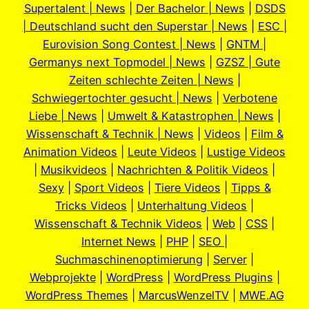
Supertalent | News
|
Der Bachelor | News
|
DSDS
| Deutschland sucht den Superstar | News
|
ESC |
Eurovision Song Contest | News
|
GNTM |
Germanys next Topmodel | News
|
GZSZ | Gute
Zeiten schlechte Zeiten | News
|
Schwiegertochter gesucht | News
|
Verbotene
Liebe | News
|
Umwelt & Katastrophen | News
|
Wissenschaft & Technik | News
|
Videos
|
Film &
Animation Videos
|
Leute Videos
|
Lustige Videos
|
Musikvideos
|
Nachrichten & Politik Videos
|
Sexy
|
Sport Videos
|
Tiere Videos
|
Tipps &
Tricks Videos
|
Unterhaltung Videos
|
Wissenschaft & Technik Videos
|
Web
|
CSS
|
Internet News
|
PHP
|
SEO |
Suchmaschinenoptimierung
|
Server
|
Webprojekte
|
WordPress
|
WordPress Plugins
|
WordPress Themes
|
MarcusWenzelTV
|
MWE.AG