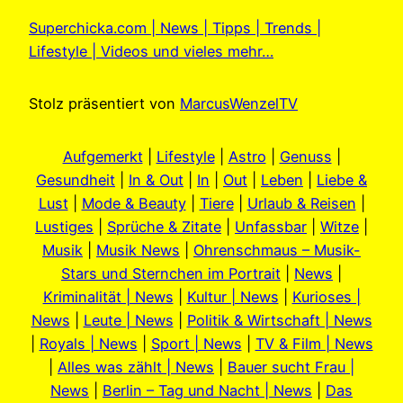
Superchicka.com | News | Tipps | Trends |
Lifestyle | Videos und vieles mehr…
Stolz präsentiert von
MarcusWenzelTV
Aufgemerkt
|
Lifestyle
|
Astro
|
Genuss
|
Gesundheit
|
In & Out
|
In
|
Out
|
Leben
|
Liebe &
Lust
|
Mode & Beauty
|
Tiere
|
Urlaub & Reisen
|
Lustiges
|
Sprüche & Zitate
|
Unfassbar
|
Witze
|
Musik
|
Musik News
|
Ohrenschmaus – Musik-
Stars und Sternchen im Portrait
|
News
|
Kriminalität | News
|
Kultur | News
|
Kurioses |
News
|
Leute | News
|
Politik & Wirtschaft | News
|
Royals | News
|
Sport | News
|
TV & Film | News
|
Alles was zählt | News
|
Bauer sucht Frau |
News
|
Berlin – Tag und Nacht | News
|
Das