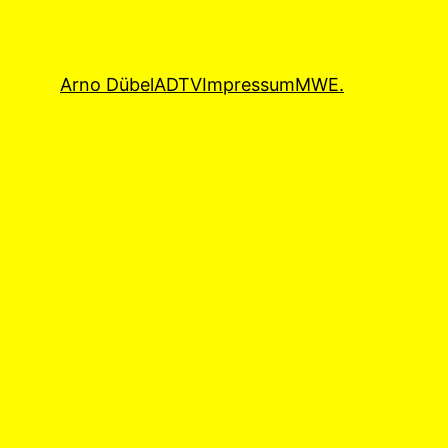
Arno Dübel
ADTV
Impressum
MWE.