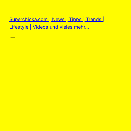
Zum
Inhalt
Superchicka.com | News | Tipps | Trends |
springen
Lifestyle | Videos und vieles mehr…