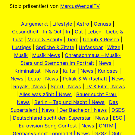
Stolz präsentiert von
MarcusWenzelTV
Aufgemerkt
|
Lifestyle
|
Astro
|
Genuss
|
Gesundheit
|
In & Out
|
In
|
Out
|
Leben
|
Liebe &
Lust
|
Mode & Beauty
|
Tiere
|
Urlaub & Reisen
|
Lustiges
|
Sprüche & Zitate
|
Unfassbar
|
Witze
|
Musik
|
Musik News
|
Ohrenschmaus – Musik-
Stars und Sternchen im Portrait
|
News
|
Kriminalität | News
|
Kultur | News
|
Kurioses |
News
|
Leute | News
|
Politik & Wirtschaft | News
|
Royals | News
|
Sport | News
|
TV & Film | News
|
Alles was zählt | News
|
Bauer sucht Frau |
News
|
Berlin – Tag und Nacht | News
|
Das
Supertalent | News
|
Der Bachelor | News
|
DSDS
| Deutschland sucht den Superstar | News
|
ESC |
Eurovision Song Contest | News
|
GNTM |
Germanys next Topmodel | News
|
GZSZ | Gute