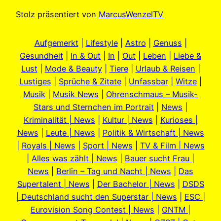
Stolz präsentiert von
MarcusWenzelTV
Aufgemerkt
|
Lifestyle
|
Astro
|
Genuss
|
Gesundheit
|
In & Out
|
In
|
Out
|
Leben
|
Liebe &
Lust
|
Mode & Beauty
|
Tiere
|
Urlaub & Reisen
|
Lustiges
|
Sprüche & Zitate
|
Unfassbar
|
Witze
|
Musik
|
Musik News
|
Ohrenschmaus – Musik-
Stars und Sternchen im Portrait
|
News
|
Kriminalität | News
|
Kultur | News
|
Kurioses |
News
|
Leute | News
|
Politik & Wirtschaft | News
|
Royals | News
|
Sport | News
|
TV & Film | News
|
Alles was zählt | News
|
Bauer sucht Frau |
News
|
Berlin – Tag und Nacht | News
|
Das
Supertalent | News
|
Der Bachelor | News
|
DSDS
| Deutschland sucht den Superstar | News
|
ESC |
Eurovision Song Contest | News
|
GNTM |