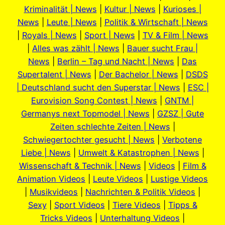
Kriminalität | News
|
Kultur | News
|
Kurioses |
News
|
Leute | News
|
Politik & Wirtschaft | News
|
Royals | News
|
Sport | News
|
TV & Film | News
|
Alles was zählt | News
|
Bauer sucht Frau |
News
|
Berlin – Tag und Nacht | News
|
Das
Supertalent | News
|
Der Bachelor | News
|
DSDS
| Deutschland sucht den Superstar | News
|
ESC |
Eurovision Song Contest | News
|
GNTM |
Germanys next Topmodel | News
|
GZSZ | Gute
Zeiten schlechte Zeiten | News
|
Schwiegertochter gesucht | News
|
Verbotene
Liebe | News
|
Umwelt & Katastrophen | News
|
Wissenschaft & Technik | News
|
Videos
|
Film &
Animation Videos
|
Leute Videos
|
Lustige Videos
|
Musikvideos
|
Nachrichten & Politik Videos
|
Sexy
|
Sport Videos
|
Tiere Videos
|
Tipps &
Tricks Videos
|
Unterhaltung Videos
|