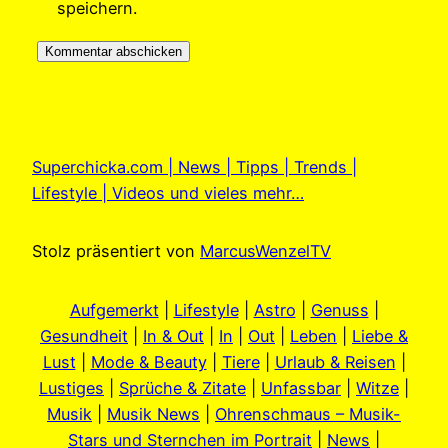
speichern.
Superchicka.com | News | Tipps | Trends |
Lifestyle | Videos und vieles mehr…
Stolz präsentiert von
MarcusWenzelTV
Aufgemerkt
|
Lifestyle
|
Astro
|
Genuss
|
Gesundheit
|
In & Out
|
In
|
Out
|
Leben
|
Liebe &
Lust
|
Mode & Beauty
|
Tiere
|
Urlaub & Reisen
|
Lustiges
|
Sprüche & Zitate
|
Unfassbar
|
Witze
|
Musik
|
Musik News
|
Ohrenschmaus – Musik-
Stars und Sternchen im Portrait
|
News
|