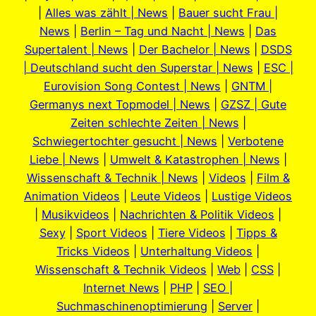
|
Alles was zählt | News
|
Bauer sucht Frau |
News
|
Berlin – Tag und Nacht | News
|
Das
Supertalent | News
|
Der Bachelor | News
|
DSDS
| Deutschland sucht den Superstar | News
|
ESC |
Eurovision Song Contest | News
|
GNTM |
Germanys next Topmodel | News
|
GZSZ | Gute
Zeiten schlechte Zeiten | News
|
Schwiegertochter gesucht | News
|
Verbotene
Liebe | News
|
Umwelt & Katastrophen | News
|
Wissenschaft & Technik | News
|
Videos
|
Film &
Animation Videos
|
Leute Videos
|
Lustige Videos
|
Musikvideos
|
Nachrichten & Politik Videos
|
Sexy
|
Sport Videos
|
Tiere Videos
|
Tipps &
Tricks Videos
|
Unterhaltung Videos
|
Wissenschaft & Technik Videos
|
Web
|
CSS
|
Internet News
|
PHP
|
SEO |
Suchmaschinenoptimierung
|
Server
|