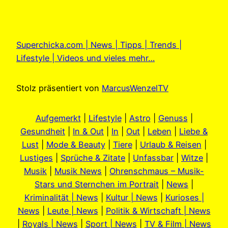
Superchicka.com | News | Tipps | Trends |
Lifestyle | Videos und vieles mehr…
Stolz präsentiert von
MarcusWenzelTV
Aufgemerkt
|
Lifestyle
|
Astro
|
Genuss
|
Gesundheit
|
In & Out
|
In
|
Out
|
Leben
|
Liebe &
Lust
|
Mode & Beauty
|
Tiere
|
Urlaub & Reisen
|
Lustiges
|
Sprüche & Zitate
|
Unfassbar
|
Witze
|
Musik
|
Musik News
|
Ohrenschmaus – Musik-
Stars und Sternchen im Portrait
|
News
|
Kriminalität | News
|
Kultur | News
|
Kurioses |
News
|
Leute | News
|
Politik & Wirtschaft | News
|
Royals | News
|
Sport | News
|
TV & Film | News