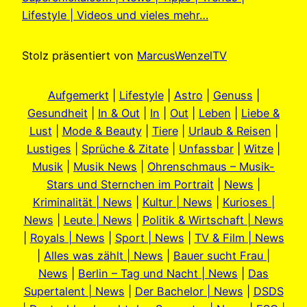
Lifestyle | Videos und vieles mehr…
Stolz präsentiert von
MarcusWenzelTV
Aufgemerkt
|
Lifestyle
|
Astro
|
Genuss
|
Gesundheit
|
In & Out
|
In
|
Out
|
Leben
|
Liebe &
Lust
|
Mode & Beauty
|
Tiere
|
Urlaub & Reisen
|
Lustiges
|
Sprüche & Zitate
|
Unfassbar
|
Witze
|
Musik
|
Musik News
|
Ohrenschmaus – Musik-
Stars und Sternchen im Portrait
|
News
|
Kriminalität | News
|
Kultur | News
|
Kurioses |
News
|
Leute | News
|
Politik & Wirtschaft | News
|
Royals | News
|
Sport | News
|
TV & Film | News
|
Alles was zählt | News
|
Bauer sucht Frau |
News
|
Berlin – Tag und Nacht | News
|
Das
Supertalent | News
|
Der Bachelor | News
|
DSDS