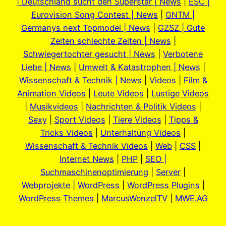
| Deutschland sucht den Superstar | News
|
ESC |
Eurovision Song Contest | News
|
GNTM |
Germanys next Topmodel | News
|
GZSZ | Gute
Zeiten schlechte Zeiten | News
|
Schwiegertochter gesucht | News
|
Verbotene
Liebe | News
|
Umwelt & Katastrophen | News
|
Wissenschaft & Technik | News
|
Videos
|
Film &
Animation Videos
|
Leute Videos
|
Lustige Videos
|
Musikvideos
|
Nachrichten & Politik Videos
|
Sexy
|
Sport Videos
|
Tiere Videos
|
Tipps &
Tricks Videos
|
Unterhaltung Videos
|
Wissenschaft & Technik Videos
|
Web
|
CSS
|
Internet News
|
PHP
|
SEO |
Suchmaschinenoptimierung
|
Server
|
Webprojekte
|
WordPress
|
WordPress Plugins
|
WordPress Themes
|
MarcusWenzelTV
|
MWE.AG