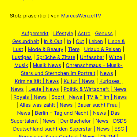
Stolz präsentiert von
MarcusWenzelTV
Aufgemerkt
|
Lifestyle
|
Astro
|
Genuss
|
Gesundheit
|
In & Out
|
In
|
Out
|
Leben
|
Liebe &
Lust
|
Mode & Beauty
|
Tiere
|
Urlaub & Reisen
|
Lustiges
|
Sprüche & Zitate
|
Unfassbar
|
Witze
|
Musik
|
Musik News
|
Ohrenschmaus – Musik-
Stars und Sternchen im Portrait
|
News
|
Kriminalität | News
|
Kultur | News
|
Kurioses |
News
|
Leute | News
|
Politik & Wirtschaft | News
|
Royals | News
|
Sport | News
|
TV & Film | News
|
Alles was zählt | News
|
Bauer sucht Frau |
News
|
Berlin – Tag und Nacht | News
|
Das
Supertalent | News
|
Der Bachelor | News
|
DSDS
| Deutschland sucht den Superstar | News
|
ESC |
Eurovision Song Contest | News
|
GNTM |