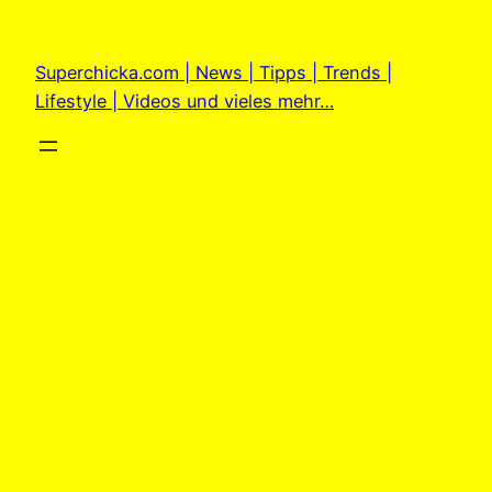
Zum
Inhalt
Superchicka.com | News | Tipps | Trends |
springen
Lifestyle | Videos und vieles mehr…