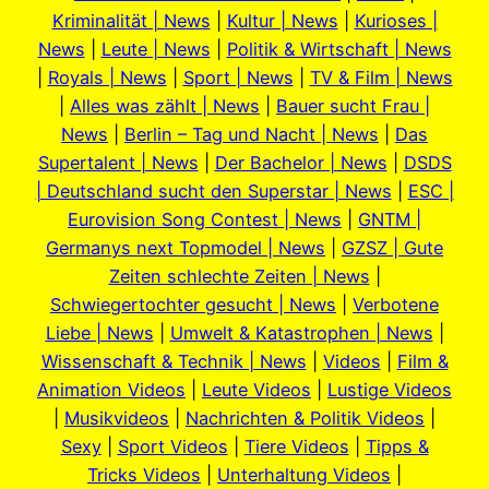
Kriminalität | News
|
Kultur | News
|
Kurioses |
News
|
Leute | News
|
Politik & Wirtschaft | News
|
Royals | News
|
Sport | News
|
TV & Film | News
|
Alles was zählt | News
|
Bauer sucht Frau |
News
|
Berlin – Tag und Nacht | News
|
Das
Supertalent | News
|
Der Bachelor | News
|
DSDS
| Deutschland sucht den Superstar | News
|
ESC |
Eurovision Song Contest | News
|
GNTM |
Germanys next Topmodel | News
|
GZSZ | Gute
Zeiten schlechte Zeiten | News
|
Schwiegertochter gesucht | News
|
Verbotene
Liebe | News
|
Umwelt & Katastrophen | News
|
Wissenschaft & Technik | News
|
Videos
|
Film &
Animation Videos
|
Leute Videos
|
Lustige Videos
|
Musikvideos
|
Nachrichten & Politik Videos
|
Sexy
|
Sport Videos
|
Tiere Videos
|
Tipps &
Tricks Videos
|
Unterhaltung Videos
|