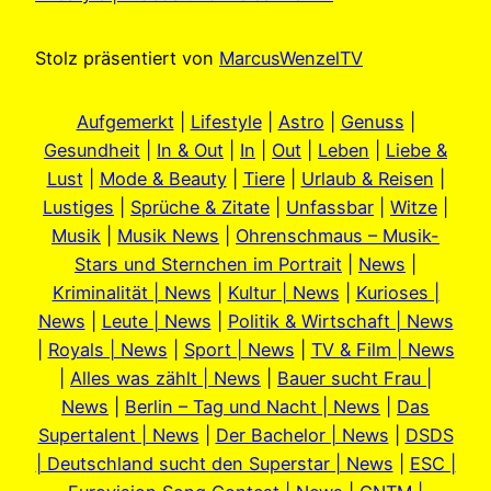
Stolz präsentiert von
MarcusWenzelTV
Aufgemerkt
|
Lifestyle
|
Astro
|
Genuss
|
Gesundheit
|
In & Out
|
In
|
Out
|
Leben
|
Liebe &
Lust
|
Mode & Beauty
|
Tiere
|
Urlaub & Reisen
|
Lustiges
|
Sprüche & Zitate
|
Unfassbar
|
Witze
|
Musik
|
Musik News
|
Ohrenschmaus – Musik-
Stars und Sternchen im Portrait
|
News
|
Kriminalität | News
|
Kultur | News
|
Kurioses |
News
|
Leute | News
|
Politik & Wirtschaft | News
|
Royals | News
|
Sport | News
|
TV & Film | News
|
Alles was zählt | News
|
Bauer sucht Frau |
News
|
Berlin – Tag und Nacht | News
|
Das
Supertalent | News
|
Der Bachelor | News
|
DSDS
| Deutschland sucht den Superstar | News
|
ESC |